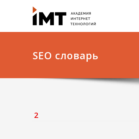
SEO словарь
2