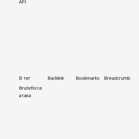
API
B тег
Backlink
Bookmarks
Breadcrumb
Bruteforce
атака