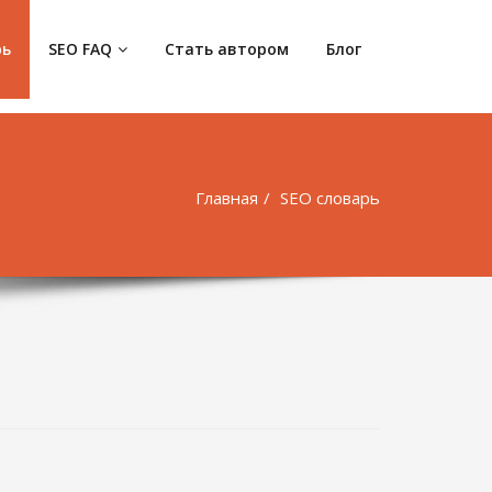
рь
SEO FAQ
Стать автором
Блог
Главная
SEO словарь