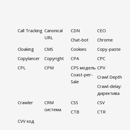
Call Tracking
Canonical
CDN
CEO
URL
Chat-bot
Chrome
Cloaking
CMS
Cookies
Copy-paste
Copylancer
Copyright
CPA
CPC
CPL
CPM
CPS модель
CPV
Coast-per-
Crawl Depth
Sale
Crawl-delay:
директива
Crawler
CRM
CSS
CSV
система
CTB
CTR
CVV код