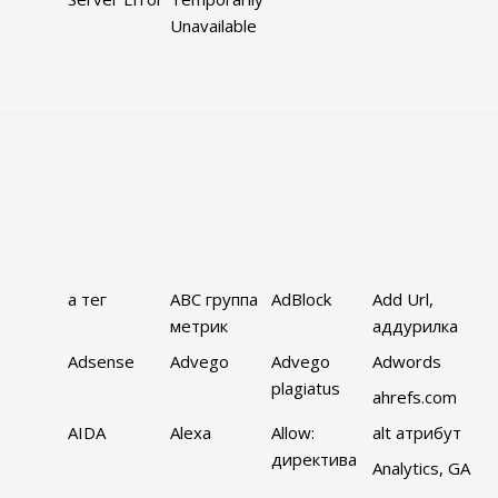
Unavailable
a тег
ABC группа
AdBlock
Add Url,
метрик
аддурилка
Adsense
Advego
Advego
Adwords
plagiatus
ahrefs.com
AIDA
Alexa
Allow:
alt атрибут
директива
Analytics, GA