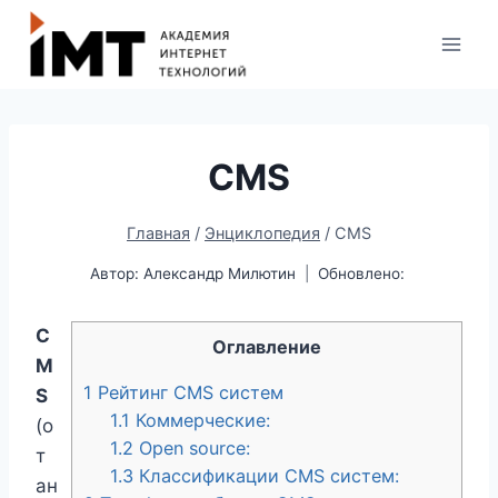
CMS
Главная
/
Энциклопедия
/
CMS
Автор:
Александр Милютин
Обновлено:
C
Оглавление
M
1
Рейтинг CMS систем
S
1.1
Коммерческие:
(о
1.2
Open source:
т
1.3
Классификации CMS систем:
ан