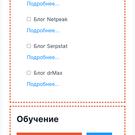
https://moz.com/blog
Подробнее...
Блог Netpeak
https://netpeak.net/ru/blog/
Подробнее...
Блог Serpstat
https://serpstat.com/ru/blog/
Подробнее...
Блог drMax
Мясо — вот что можно сказать о
Подробнее...
drMax, несколько выпущенных
книг, хоть и стоят не мало денег, но
они того стоят.
http://drmax.su
Обучение