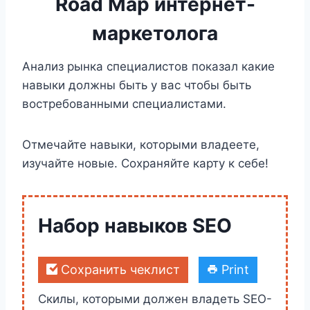
Road Map интернет-
специалистов. Конечно курсы
маркетолога
подводят к использованию сервиса
Serpstat. Но мы же понимаем, что
Анализ рынка специалистов показал какие
это
Learning Marketing
и работает
навыки должны быть у вас чтобы быть
он по стратегии Win-to-Win
востребованными специалистами.
Отмечайте навыки, которыми владеете,
изучайте новые. Сохраняйте карту к себе!
Набор навыков SEO
Сохранить чеклист
Print
Скилы, которыми должен владеть SEO-