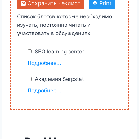
Сохранить чеклист
Print
Список блогов которые необходимо
изучать, постоянно читать и
участвовать в обсуждениях
SEO learning center
https://moz.com/learn/seo
Подробнее...
Академия Serpstat
Бесплатные курсы
Подробнее...
http://akademiya.serpstat.com/
. Как
создать структуру сайта, анализ
конкурентов, ссылочной массы,
подбор фраз и мониторинг
позиций… Много полезной
информации для начинающих SEO-