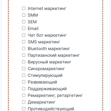
сеть Internet, в т.ч. и
Internet
Internet маркетинг
маркетинг
, который, в свою
SMM
очередь, делится на SMM, SEM и
SEM
т.д.
Email
Чат бот маркетинг
SMS маркетинг
Bluetooth маркетинг
Партизанский маркетинг
Вирусный маркетинг
Синхромаркетинг
Стимулирующий
Развивающий
Поддерживающий
Ремаркетинг, ретаргетинг
Демаркетинг
Противодействующий