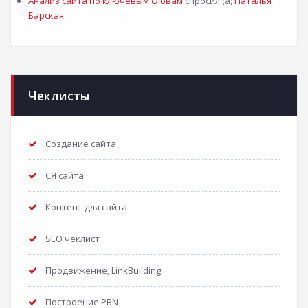
Анализ сайта по ключевым словам
спросил (а)
Наталья
Барская
Чеклисты
Создание сайта
СЯ сайта
Контент для сайта
SEO чеклист
Продвижение, LinkBuilding
Построение PBN