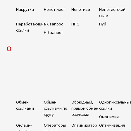
Накрутка
Непот-лист
Непотизм
Непотистский
спам
Неработающие
НК запрос
НПС
Нуб
ссылки
НЧ запрос
О
Обмен
Обмен
Обоюдный,
Однопиксельны
ссылками
ссылками по
прямой обмен
ссылки
кругу
ссылками
Омонимия
Онлайн-
Операторы
Оптимизатор
Оптимизация