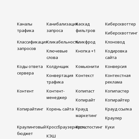
Каналы
Канибализация
Каскад
Киберсквоттер
трафика
запроса
фильтров
Киберсквоттинг
Классификация
Кликабельность
Кликфрод
Клоновод
запросов
Ключевые
Кнопка +1
Кодировка
слова
сайта
Коды ответа
Колдунщик
Комьюнити
Конверсия
сервера
Конвертация
Контекст
Контекстная
трафика
реклама
Контент
Контент-
Копипаст
Копипастер
менеджер
Копирайт
Копирайтер
Копирайтинг
Корень сайта
Крауд
Крауд ссылка
маркетинг
Краулер
Краулинговый
Кроссбраузерность
Кросспостинг
Куки
бюджет
КЭШ