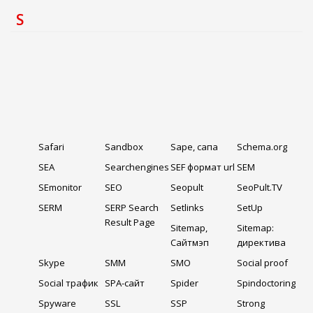
S
Safari
Sandbox
Sape, сапа
Schema.org
SEA
Searchengines
SEF формат url
SEM
SEmonitor
SEO
Seopult
SeoPult.TV
SERM
SERP Search
Setlinks
SetUp
Result Page
Sitemap,
Sitemap:
Сайтмэп
директива
Skype
SMM
SMO
Social proof
Social трафик
SPA-сайт
Spider
Spindoctoring
Spyware
SSL
SSP
Strong