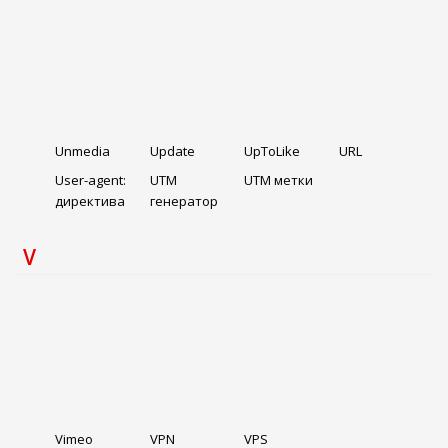
Unmedia
Update
UpToLike
URL
User-agent:
UTM
UTM метки
директива
генератор
V
Vimeo
VPN
VPS