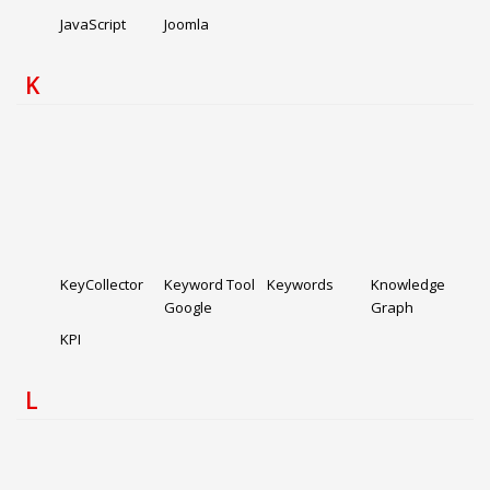
JavaScript
Joomla
K
KeyCollector
Keyword Tool
Keywords
Knowledge
Google
Graph
KPI
L