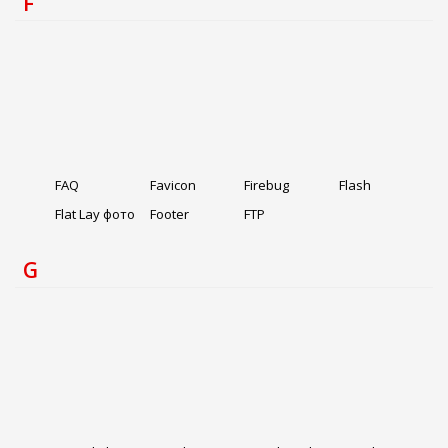
F
FAQ
Favicon
Firebug
Flash
Flat Lay фото
Footer
FTP
G