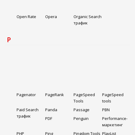
Open Rate
Opera
Organic Search
трафик
P
Pagenator
PageRank
PageSpeed
PageSpeed
Tools
tools
Paid Search
Panda
Passage
PBN
трафик
PDF
Penguin
Performance-
маркетинг
PHP
Ping
Pingdom Tools
PlayList