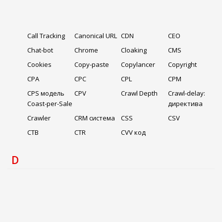
Call Tracking
Canonical URL
CDN
CEO
Chat-bot
Chrome
Cloaking
CMS
Cookies
Copy-paste
Copylancer
Copyright
CPA
CPC
CPL
CPM
CPS модель
CPV
Crawl Depth
Crawl-delay:
Coast-per-Sale
директива
Crawler
CRM система
CSS
CSV
CTB
CTR
CVV код
D