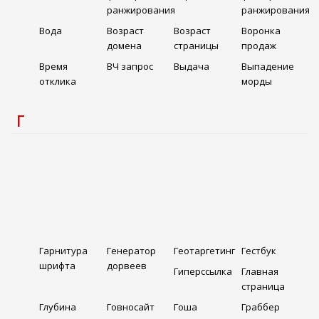
ранжирования
ранжирования
Вода
Возраст
Возраст
Воронка
домена
страницы
продаж
Время
ВЧ запрос
Выдача
Выпадение
отклика
морды
Г
Гарнитура
Генератор
Геотаргетинг
Гестбук
шрифта
дорвеев
Гиперссылка
Главная
страница
Глубина
Говносайт
Гоша
Граббер