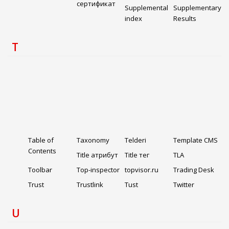
сертификат
Supplemental
Supplementary
index
Results
T
Table of
Taxonomy
Telderi
Template CMS
Contents
Title атрибут
Title тег
TLA
Toolbar
Top-inspector
topvisor.ru
Trading Desk
Trust
Trustlink
Tust
Twitter
U