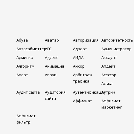
Абуза
Аватар
Авторизация
Авторитетность
Автосабмиттер
АГС
Адверт
Администратор
Админка
Адсенс
АИДА
Аккаунт
Алгоритм
Анимация
Анкор
Апдейт
Апорт
Апрув
Арбитраж
Асессор
трафика
Аська
Аудит сайта
Аудитория
Аутентификация
Аутрич
сайта
Аффилиат
Аффилиат
маркетинг
Аффилиат
фильтр