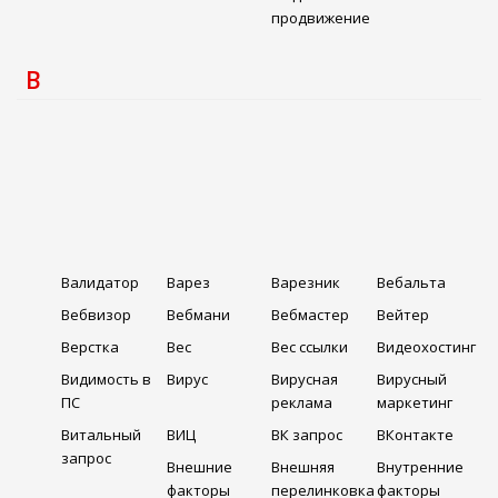
продвижение
В
Валидатор
Варез
Варезник
Вебальта
Вебвизор
Вебмани
Вебмастер
Вейтер
Верстка
Вес
Вес ссылки
Видеохостинг
Видимость в
Вирус
Вирусная
Вирусный
ПС
реклама
маркетинг
Витальный
ВИЦ
ВК запрос
ВКонтакте
запрос
Внешние
Внешняя
Внутренние
факторы
перелинковка
факторы