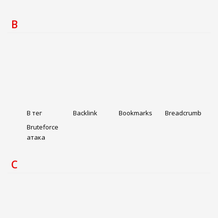
B
B тег
Backlink
Bookmarks
Breadcrumb
Bruteforce
атака
C