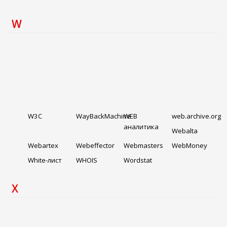
W
W3C
WayBackMachine
WEB
web.archive.org
аналитика
Webalta
Webartex
Webeffector
Webmasters
WebMoney
White-лист
WHOIS
Wordstat
X