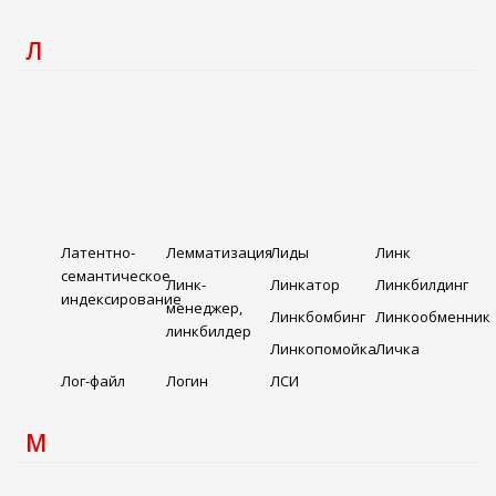
Л
Латентно-
Лемматизация
Лиды
Линк
семантическое
Линк-
Линкатор
Линкбилдинг
индексирование
менеджер,
Линкбомбинг
Линкообменник
линкбилдер
Линкопомойка
Личка
Лог-файл
Логин
ЛСИ
М