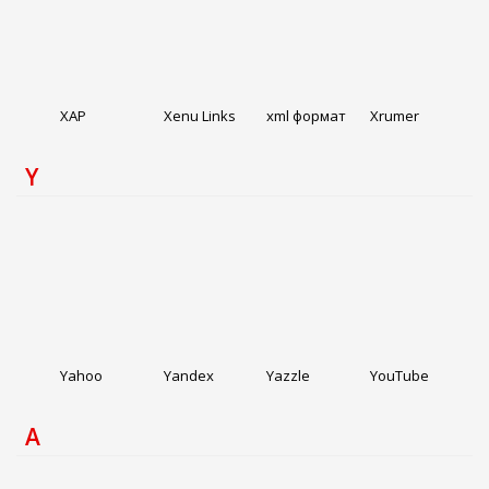
XAP
Xenu Links
xml формат
Xrumer
Y
Yahoo
Yandex
Yazzle
YouTube
А