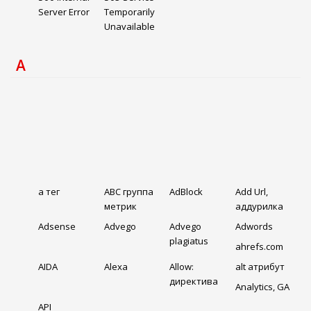
Server Error
Temporarily
Unavailable
A
a тег
ABC группа
AdBlock
Add Url,
метрик
аддурилка
Adsense
Advego
Advego
Adwords
plagiatus
ahrefs.com
AIDA
Alexa
Allow:
alt атрибут
директива
Analytics, GA
API