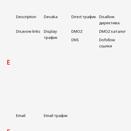
Description
Devaka
Direct трафик
Disallow:
директива
Disavow links
Display
DMOZ
DMOZ каталог
трафик
DNS
Dofollow
ссылки
E
Email
Email трафик