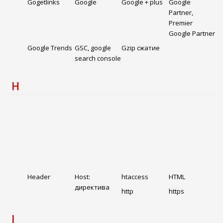
Gogetlinks
Google
Google + plus
Google
Partner,
Premier
Google Partner
Google Trends
GSC, google
Gzip сжатие
search console
H
Header
Host:
htaccess
HTML
директива
http
https
I