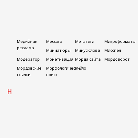
Медийная
Мессага
Метатеги
Микроформаты
реклама
Миниатюры
Минус-слова
Мисспел
Модератор
Монетизация
Морда сайта
Мордоворот
Мордовские
Морфологический
Мыло
ссылки
поиск
Н