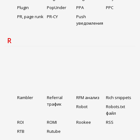
Plugin
PopUnder
PPA
PPC
PR, page runk
PR-CY
Push
уведомления
R
Rambler
Referral
RFM анализ
Rich snippets
трафик
Robot
Robots.txt
файл
ROI
ROMI
Rookee
RSS
RTB
Rutube