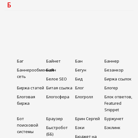
Б
Баг
Байнет
Бан
Баннер
Баннерообменная
БаЯн
Бегун
Безанкор
сеть
Белое SEO
Бид
Биржа ссылок
Биржа статей
Битая ссылка
Блог
Блогер
Блоговая
Блогосфера
Блогролл
Блок ответов,
биржа
Featured
Snippet
Бот
Браузер
Брин Сергей
Буржунет
поисковой
Быстробот
Бэки
Бэклинк
системы
(ББ)
Бюджет на