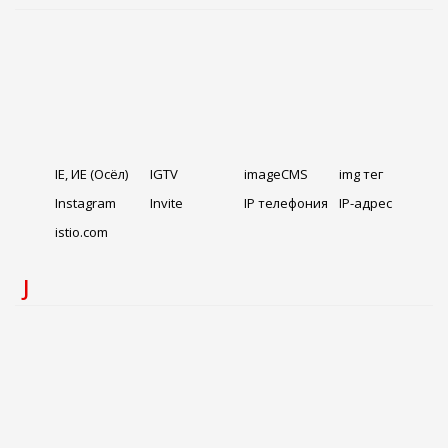
IE, ИЕ (Осёл)
IGTV
imageCMS
img тег
Instagram
Invite
IP телефония
IP-адрес
istio.com
J