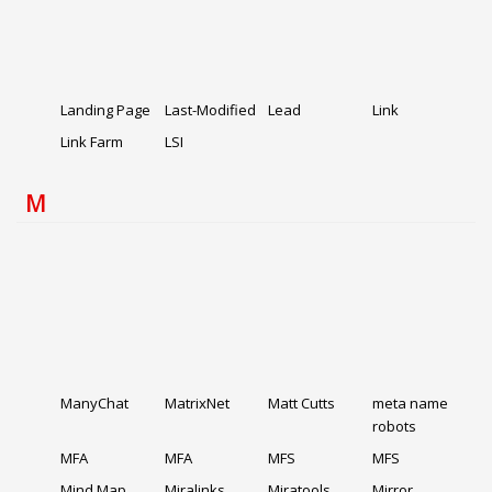
Landing Page
Last-Modified
Lead
Link
Link Farm
LSI
M
ManyChat
MatrixNet
Matt Cutts
meta name
robots
MFA
MFA
MFS
MFS
Mind Map
Miralinks
Miratools
Mirror