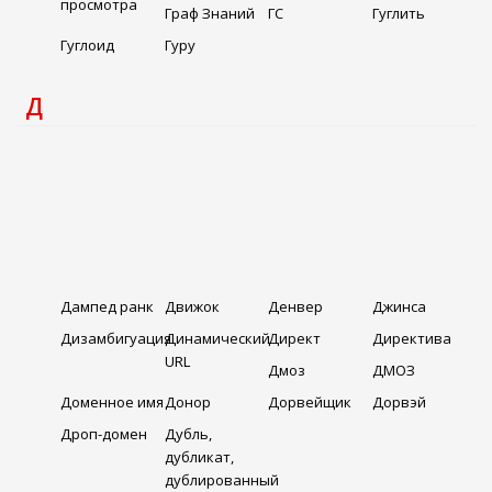
просмотра
Граф Знаний
ГС
Гуглить
Гуглоид
Гуру
Д
Дампед ранк
Движок
Денвер
Джинса
Дизамбигуация
Динамический
Директ
Директива
URL
Дмоз
ДМОЗ
Доменное имя
Донор
Дорвейщик
Дорвэй
Дроп-домен
Дубль,
дубликат,
дублированный