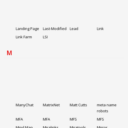
Landing Page
Last-Modified
Lead
Link
Link Farm
LSI
M
ManyChat
MatrixNet
Matt Cutts
meta name
robots
MFA
MFA
MFS
MFS
Mind Map
Miralinks
Miratools
Mirror