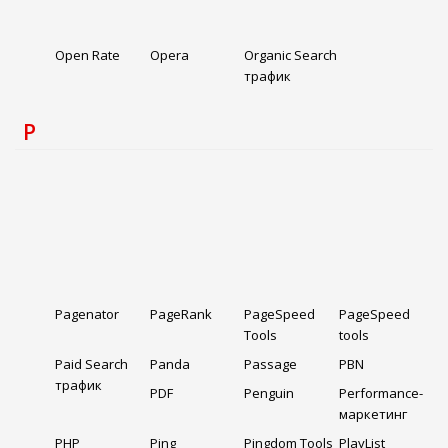
Open Rate
Opera
Organic Search
трафик
P
Pagenator
PageRank
PageSpeed
PageSpeed
Tools
tools
Paid Search
Panda
Passage
PBN
трафик
PDF
Penguin
Performance-
маркетинг
PHP
Ping
Pingdom Tools
PlayList