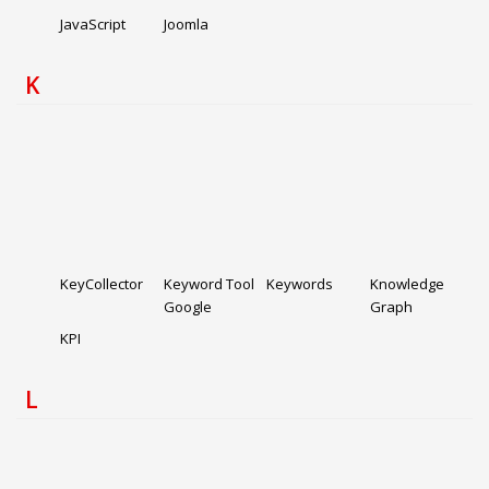
JavaScript
Joomla
K
KeyCollector
Keyword Tool
Keywords
Knowledge
Google
Graph
KPI
L