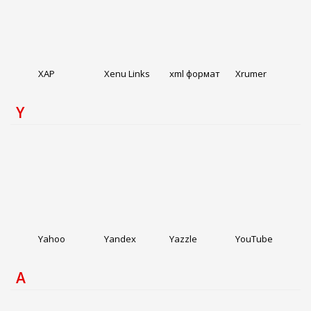
XAP
Xenu Links
xml формат
Xrumer
Y
Yahoo
Yandex
Yazzle
YouTube
А