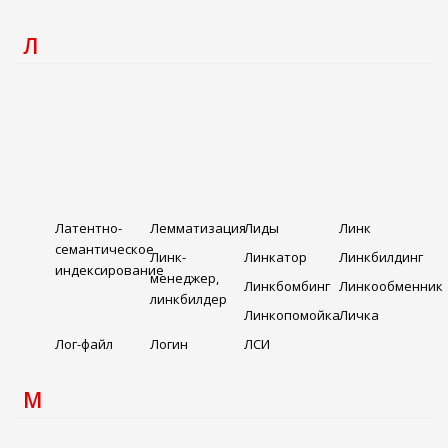
Л
Латентно-
Лемматизация
Лиды
Линк
семантическое
Линк-
Линкатор
Линкбилдинг
индексирование
менеджер,
Линкбомбинг
Линкообменник
линкбилдер
Линкопомойка
Личка
Лог-файл
Логин
ЛСИ
М