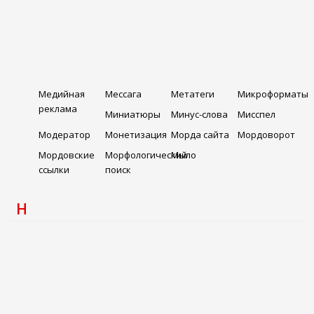
Медийная
Мессага
Метатеги
Микроформаты
реклама
Миниатюры
Минус-слова
Мисспел
Модератор
Монетизация
Морда сайта
Мордоворот
Мордовские
Морфологический
Мыло
ссылки
поиск
Н