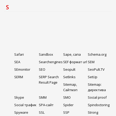
S
Safari
Sandbox
Sape, сапа
Schema.org
SEA
Searchengines
SEF формат url
SEM
SEmonitor
SEO
Seopult
SeoPult.TV
SERM
SERP Search
Setlinks
SetUp
Result Page
Sitemap,
Sitemap:
Сайтмэп
директива
Skype
SMM
SMO
Social proof
Social трафик
SPA-сайт
Spider
Spindoctoring
Spyware
SSL
SSP
Strong