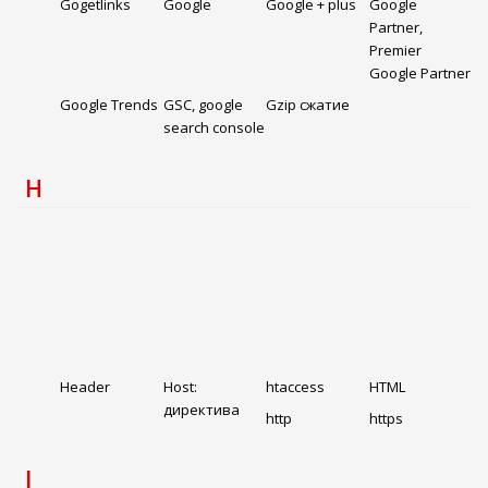
Gogetlinks
Google
Google + plus
Google
Partner,
Premier
Google Partner
Google Trends
GSC, google
Gzip сжатие
search console
H
Header
Host:
htaccess
HTML
директива
http
https
I