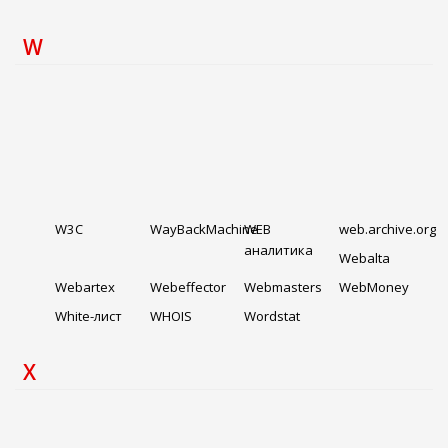
W
W3C
WayBackMachine
WEB
web.archive.org
аналитика
Webalta
Webartex
Webeffector
Webmasters
WebMoney
White-лист
WHOIS
Wordstat
X