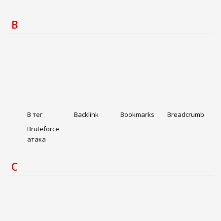
B
B тег
Backlink
Bookmarks
Breadcrumb
Bruteforce
атака
C