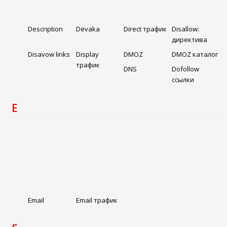
Description
Devaka
Direct трафик
Disallow:
директива
Disavow links
Display
DMOZ
DMOZ каталог
трафик
DNS
Dofollow
ссылки
E
Email
Email трафик