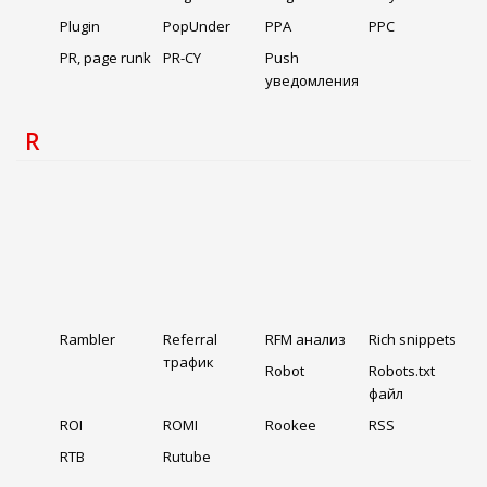
Plugin
PopUnder
PPA
PPC
PR, page runk
PR-CY
Push
уведомления
R
Rambler
Referral
RFM анализ
Rich snippets
трафик
Robot
Robots.txt
файл
ROI
ROMI
Rookee
RSS
RTB
Rutube