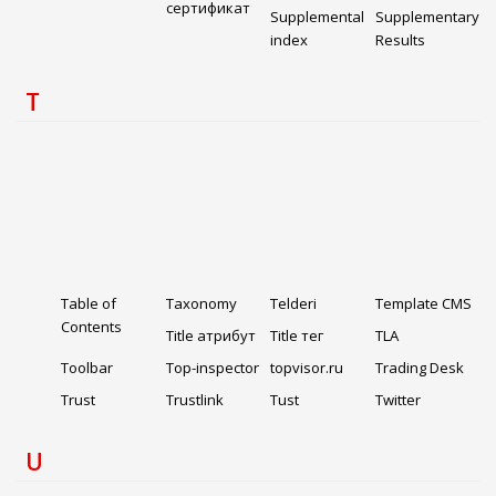
сертификат
Supplemental
Supplementary
index
Results
T
Table of
Taxonomy
Telderi
Template CMS
Contents
Title атрибут
Title тег
TLA
Toolbar
Top-inspector
topvisor.ru
Trading Desk
Trust
Trustlink
Tust
Twitter
U