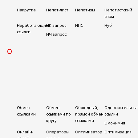
Накрутка
Непот-лист
Непотизм
Непотистский
спам
Неработающие
НК запрос
НПС
Нуб
ссылки
НЧ запрос
О
Обмен
Обмен
Обоюдный,
Однопиксельны
ссылками
ссылками по
прямой обмен
ссылки
кругу
ссылками
Омонимия
Онлайн-
Операторы
Оптимизатор
Оптимизация