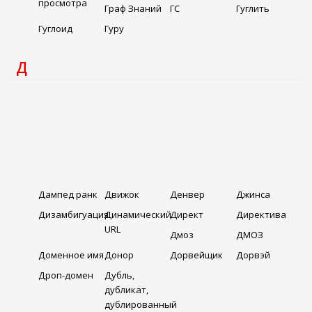
просмотра
Граф Знаний
ГС
Гуглить
Гуглоид
Гуру
Д
Дампед ранк
Движок
Денвер
Джинса
Дизамбигуация
Динамический
Директ
Директива
URL
Дмоз
ДМОЗ
Доменное имя
Донор
Дорвейщик
Дорвэй
Дроп-домен
Дубль,
дубликат,
дублированный