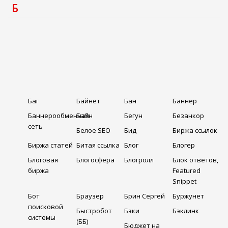
Б
Баг
Байнет
Бан
Баннер
Баннерообменная
БаЯн
Бегун
Безанкор
сеть
Белое SEO
Бид
Биржа ссылок
Биржа статей
Битая ссылка
Блог
Блогер
Блоговая
Блогосфера
Блогролл
Блок ответов,
биржа
Featured
Snippet
Бот
Браузер
Брин Сергей
Буржунет
поисковой
Быстробот
Бэки
Бэклинк
системы
(ББ)
Бюджет на