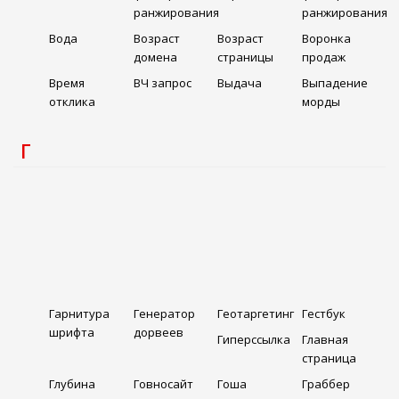
ранжирования
ранжирования
Вода
Возраст
Возраст
Воронка
домена
страницы
продаж
Время
ВЧ запрос
Выдача
Выпадение
отклика
морды
Г
Гарнитура
Генератор
Геотаргетинг
Гестбук
шрифта
дорвеев
Гиперссылка
Главная
страница
Глубина
Говносайт
Гоша
Граббер