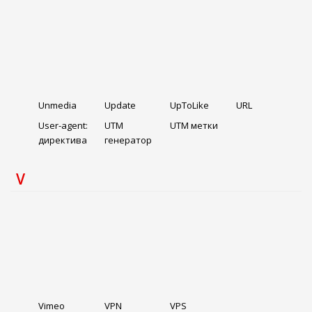
Unmedia
Update
UpToLike
URL
User-agent:
UTM
UTM метки
директива
генератор
V
Vimeo
VPN
VPS