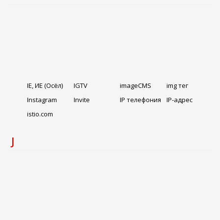
IE, ИЕ (Осёл)
IGTV
imageCMS
img тег
Instagram
Invite
IP телефония
IP-адрес
istio.com
J