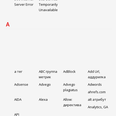
Server Error
Temporarily
Unavailable
A
a тег
ABC группа
AdBlock
Add Url,
метрик
аддурилка
Adsense
Advego
Advego
Adwords
plagiatus
ahrefs.com
AIDA
Alexa
Allow:
alt атрибут
директива
Analytics, GA
API