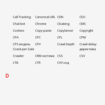
Call Tracking
Canonical URL
CDN
CEO
Chat-bot
Chrome
Cloaking
CMS
Cookies
Copy-paste
Copylancer
Copyright
CPA
CPC
CPL
CPM
CPS модель
CPV
Crawl Depth
Crawl-delay:
Coast-per-Sale
директива
Crawler
CRM система
CSS
CSV
CTB
CTR
CVV код
D