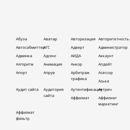
Абуза
Аватар
Авторизация
Авторитетность
Автосабмиттер
АГС
Адверт
Администратор
Админка
Адсенс
АИДА
Аккаунт
Алгоритм
Анимация
Анкор
Апдейт
Апорт
Апрув
Арбитраж
Асессор
трафика
Аська
Аудит сайта
Аудитория
Аутентификация
Аутрич
сайта
Аффилиат
Аффилиат
маркетинг
Аффилиат
фильтр