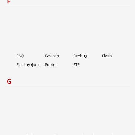
F
FAQ
Favicon
Firebug
Flash
Flat Lay фото
Footer
FTP
G