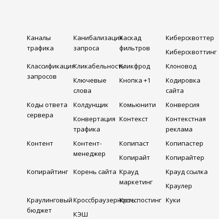
Каналы
Канибализация
Каскад
Киберсквоттер
трафика
запроса
фильтров
Киберсквоттинг
Классификация
Кликабельность
Кликфрод
Клоновод
запросов
Ключевые
Кнопка +1
Кодировка
слова
сайта
Коды ответа
Колдунщик
Комьюнити
Конверсия
сервера
Конвертация
Контекст
Контекстная
трафика
реклама
Контент
Контент-
Копипаст
Копипастер
менеджер
Копирайт
Копирайтер
Копирайтинг
Корень сайта
Крауд
Крауд ссылка
маркетинг
Краулер
Краулинговый
Кроссбраузерность
Кросспостинг
Куки
бюджет
КЭШ