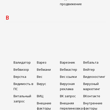
продвижение
В
Валидатор
Варез
Варезник
Вебальта
Вебвизор
Вебмани
Вебмастер
Вейтер
Верстка
Вес
Вес ссылки
Видеохостинг
Видимость в
Вирус
Вирусная
Вирусный
ПС
реклама
маркетинг
Витальный
ВИЦ
ВК запрос
ВКонтакте
запрос
Внешние
Внешняя
Внутренние
факторы
перелинковка
факторы