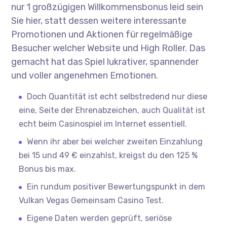
nur 1 großzügigen Willkommensbonus leid sein
Sie hier, statt dessen weitere interessante
Promotionen und Aktionen für regelmäßige
Besucher welcher Website und High Roller. Das
gemacht hat das Spiel lukrativer, spannender
und voller angenehmen Emotionen.
Doch Quantität ist echt selbstredend nur diese
eine, Seite der Ehrenabzeichen, auch Qualität ist
echt beim Casinospiel im Internet essentiell.
Wenn ihr aber bei welcher zweiten Einzahlung
bei 15 und 49 € einzahlst, kreigst du den 125 %
Bonus bis max.
Ein rundum positiver Bewertungspunkt in dem
Vulkan Vegas Gemeinsam Casino Test.
Eigene Daten werden geprüft, seriöse