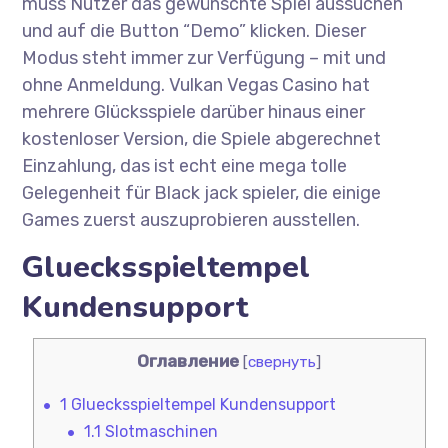
muss Nutzer das gewünschte Spiel aussuchen
und auf die Button “Demo” klicken. Dieser
Modus steht immer zur Verfügung – mit und
ohne Anmeldung. Vulkan Vegas Casino hat
mehrere Glücksspiele darüber hinaus einer
kostenloser Version, die Spiele abgerechnet
Einzahlung, das ist echt eine mega tolle
Gelegenheit für Black jack spieler, die einige
Games zuerst auszuprobieren ausstellen.
Gluecksspieltempel
Kundensupport
Оглавление
[
свернуть
]
1
Gluecksspieltempel Kundensupport
1.1
Slotmaschinen