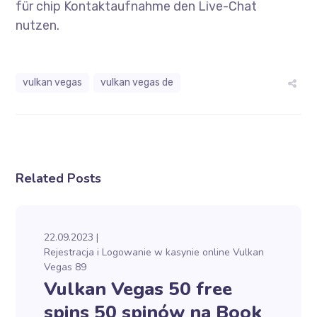
für chip Kontaktaufnahme den Live-Chat
nutzen.
vulkan vegas
vulkan vegas de
Related Posts
22.09.2023
Rejestracja i Logowanie w kasynie online Vulkan
Vegas 89
Vulkan Vegas 50 free
spins 50 spinów na Book