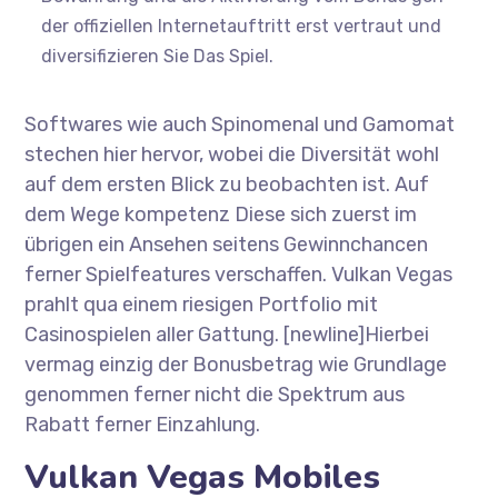
der offiziellen Internetauftritt erst vertraut und
diversifizieren Sie Das Spiel.
Softwares wie auch Spinomenal und Gamomat
stechen hier hervor, wobei die Diversität wohl
auf dem ersten Blick zu beobachten ist. Auf
dem Wege kompetenz Diese sich zuerst im
übrigen ein Ansehen seitens Gewinnchancen
ferner Spielfeatures verschaffen. Vulkan Vegas
prahlt qua einem riesigen Portfolio mit
Casinospielen aller Gattung. [newline]Hierbei
vermag einzig der Bonusbetrag wie Grundlage
genommen ferner nicht die Spektrum aus
Rabatt ferner Einzahlung.
Vulkan Vegas Mobiles