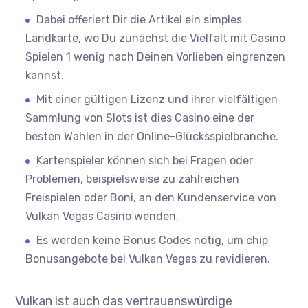
Dabei offeriert Dir die Artikel ein simples
Landkarte, wo Du zunächst die Vielfalt mit Casino
Spielen 1 wenig nach Deinen Vorlieben eingrenzen
kannst.
Mit einer gültigen Lizenz und ihrer vielfältigen
Sammlung von Slots ist dies Casino eine der
besten Wahlen in der Online-Glücksspielbranche.
Kartenspieler können sich bei Fragen oder
Problemen, beispielsweise zu zahlreichen
Freispielen oder Boni, an den Kundenservice von
Vulkan Vegas Casino wenden.
Es werden keine Bonus Codes nötig, um chip
Bonusangebote bei Vulkan Vegas zu revidieren.
Vulkan ist auch das vertrauenswürdige