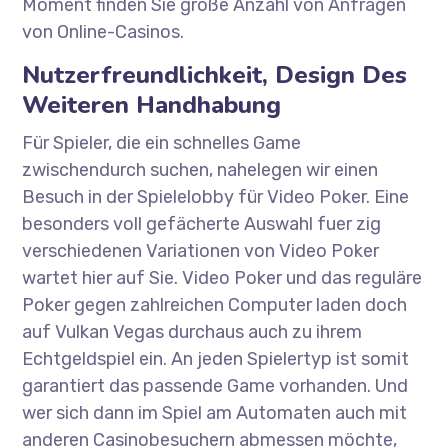
Moment finden Sie große Anzahl von Anfragen
von Online-Casinos.
Nutzerfreundlichkeit, Design Des
Weiteren Handhabung
Für Spieler, die ein schnelles Game
zwischendurch suchen, nahelegen wir einen
Besuch in der Spielelobby für Video Poker. Eine
besonders voll gefächerte Auswahl fuer zig
verschiedenen Variationen von Video Poker
wartet hier auf Sie. Video Poker und das reguläre
Poker gegen zahlreichen Computer laden doch
auf Vulkan Vegas durchaus auch zu ihrem
Echtgeldspiel ein. An jeden Spielertyp ist somit
garantiert das passende Game vorhanden. Und
wer sich dann im Spiel am Automaten auch mit
anderen Casinobesuchern abmessen möchte,