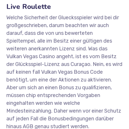
Live Roulette
Welche Sicherheit der Gluecksspieler wird bei dir
großgeschrieben, darum beachten wir auch
darauf, dass die von uns bewerteten
Spieltempel, alle im Besitz einer gültigen des
weiteren anerkannten Lizenz sind. Was das
Vulkan Vegas Casino angeht, ist es vom Besitz
der Glücksspiel-Lizenz aus Curaçao. Nein, es wird
auf keinen fall Vulkan Vegas Bonus Code
benötigt, um eine der Aktionen zu aktivieren.
Aber um sich an einen Bonus zu qualifizieren,
müssen chip entsprechenden Vorgaben
eingehalten werden wie welche
Mindesteinzahlung. Daher wenn vor einer Schutz
auf jeden Fall die Bonusbedingungen darüber
hinaus AGB genau studiert werden.