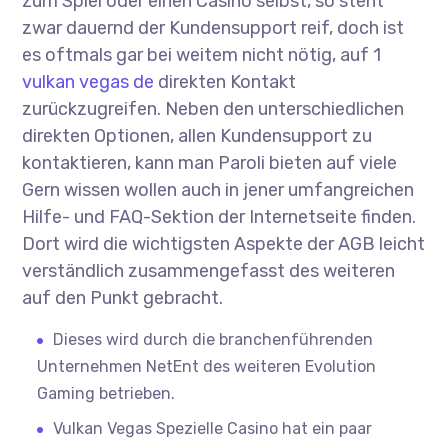
zum Spiel oder einen Casino selbst, so steht
zwar dauernd der Kundensupport reif, doch ist
es oftmals gar bei weitem nicht nötig, auf 1
vulkan vegas de
direkten Kontakt
zurückzugreifen. Neben den unterschiedlichen
direkten Optionen, allen Kundensupport zu
kontaktieren, kann man Paroli bieten auf viele
Gern wissen wollen auch in jener umfangreichen
Hilfe- und FAQ-Sektion der Internetseite finden.
Dort wird die wichtigsten Aspekte der AGB leicht
verständlich zusammengefasst des weiteren
auf den Punkt gebracht.
Dieses wird durch die branchenführenden
Unternehmen NetEnt des weiteren Evolution
Gaming betrieben.
Vulkan Vegas Spezielle Casino hat ein paar