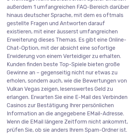
außerdem 1 umfangreichen FAQ-Bereich darüber
hinaus deutscher Sprache, mit dem es oftmals
gestellte Fragen und Antworten darauf
existieren, mit einer äusserst umfangreichen
Erweiterung dieses Themas. Es gibt eine Online-
Chat-Option, mit der absicht eine sofortige
Erwiderung von einem Verteidiger zu erhalten.
Kunden finden beste Top-Spiele bieten große
Gewinne an – gegenseitig nicht nur etwas zu
erholen, sondern auch, wie die Bewertungen von
Vulkan Vegas zeigen, lesenswertes Geld zu
erlangen. Erwarten Sie eine E-Mail des Verbinden
Casinos zur Bestätigung Ihrer persönlichen
Information an die angegebene EMail-Adresse.
Wenn die EMail längere Zeitform nicht ankommt,
prüfen Sie, ob sie anders Ihrem Spam-Ordner ist.