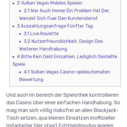
2
Vulkan Vegas Mobiles Spielen
2.1
Wer Auch Immer Ein Problem Hat Der,
Wendet Sich Fuer Den Kundendienst
3
Auszahlungsanfrage Fünfter Tag
3.1
Live Roulette
3.2
Nutzerfreundlichkeit, Design Des
Weiteren Handhabung
4
Bitte Kein Geld Einzahlen, Lediglich Gestellte
Spiele
4.1
Vulkan Vegas Casino-spielautomaten
Bewertung
Und auch im bereich der Spielothek kontrollieren
das Casino über einer einfachen Handhabung. So
mag man sich völlig risikofrei an allen Blackjack-
Tisch setzen, qua kleinen Einsätzen inoffizieller
mitarbeiter (der stasi) Echtgeldmodus spielen