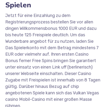
Spielen
Jetzt für eine Einzahlung zu dem
Registrierungsprozess bestellen Sie vor allen
dingen Willkommensbonus 1000 EUR und dazu
bis heute 125 Freispiele deutlich. Um das
Wunderbare angebot für zu nutzen, laden Sie
Das Spielerkonto mit dem Betrag mindestens 7
EUR oder vielmehr auf. Ihren ersten Casino
Bonus ferner Free Spins bringen Sie garantiert
unter einsatz von einen Link uff (berlinerisch)
unserer Webseite einschalten. Dieser Casino
Zugabe mit Freispielen ist innerhalb von 8 Tagen
gültig. Darüber hinaus Bezug auf chip
angebotenen Spiele kann sich das Vulkan Vegas
casino Mobil-Casino mit einer großen Masse
rühmen.