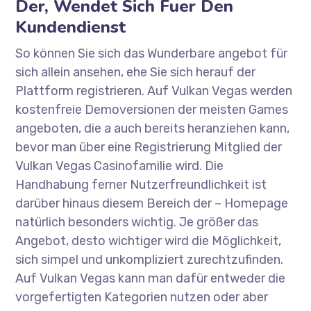
Der, Wendet Sich Fuer Den
Kundendienst
So können Sie sich das Wunderbare angebot für
sich allein ansehen, ehe Sie sich herauf der
Plattform registrieren. Auf Vulkan Vegas werden
kostenfreie Demoversionen der meisten Games
angeboten, die a auch bereits heranziehen kann,
bevor man über eine Registrierung Mitglied der
Vulkan Vegas Casinofamilie wird. Die
Handhabung ferner Nutzerfreundlichkeit ist
darüber hinaus diesem Bereich der – Homepage
natürlich besonders wichtig. Je größer das
Angebot, desto wichtiger wird die Möglichkeit,
sich simpel und unkompliziert zurechtzufinden.
Auf Vulkan Vegas kann man dafür entweder die
vorgefertigten Kategorien nutzen oder aber