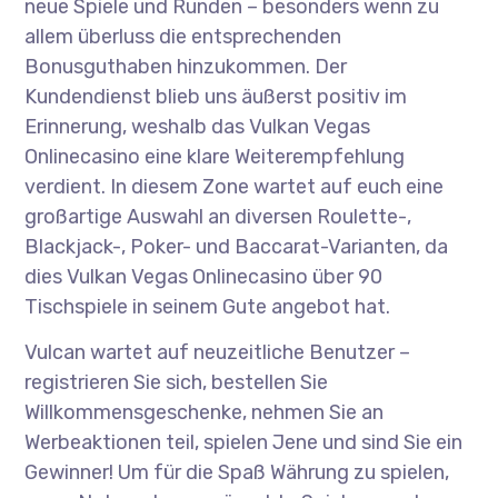
neue Spiele und Runden – besonders wenn zu
allem überluss die entsprechenden
Bonusguthaben hinzukommen. Der
Kundendienst blieb uns äußerst positiv im
Erinnerung, weshalb das Vulkan Vegas
Onlinecasino eine klare Weiterempfehlung
verdient. In diesem Zone wartet auf euch eine
großartige Auswahl an diversen Roulette-,
Blackjack-, Poker- und Baccarat-Varianten, da
dies Vulkan Vegas Onlinecasino über 90
Tischspiele in seinem Gute angebot hat.
Vulcan wartet auf neuzeitliche Benutzer –
registrieren Sie sich, bestellen Sie
Willkommensgeschenke, nehmen Sie an
Werbeaktionen teil, spielen Jene und sind Sie ein
Gewinner! Um für die Spaß Währung zu spielen,