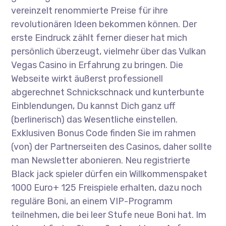
vereinzelt renommierte Preise für ihre
revolutionären Ideen bekommen können. Der
erste Eindruck zählt ferner dieser hat mich
persönlich überzeugt, vielmehr über das Vulkan
Vegas Casino in Erfahrung zu bringen. Die
Webseite wirkt äußerst professionell
abgerechnet Schnickschnack und kunterbunte
Einblendungen, Du kannst Dich ganz uff
(berlinerisch) das Wesentliche einstellen.
Exklusiven Bonus Code finden Sie im rahmen
(von) der Partnerseiten des Casinos, daher sollte
man Newsletter abonieren. Neu registrierte
Black jack spieler dürfen ein Willkommenspaket
1000 Euro+ 125 Freispiele erhalten, dazu noch
reguläre Boni, an einem VIP-Programm
teilnehmen, die bei leer Stufe neue Boni hat. Im