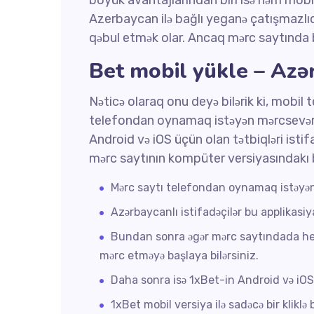
böyük avantajlarından biri isə həm mobi
Azerbaycan ilə bağlı yeganə çatışmazlıq 
qəbul etmək olar. Ancaq mərc saytında b
Bet mobil yükle – Azə
Nəticə olaraq onu deyə bilərik ki, mobil
telefondan oynamaq istəyən mərcsevərlə
Android və iOS üçün olan tətbiqləri isti
mərc saytının kompüter versiyasındakı b
Mərc saytı telefondan oynamaq istəyən
Azərbaycanlı istifadəçilər bu applikasiy
Bundan sonra əgər mərc saytındada hes
mərc etməyə başlaya bilərsiniz.
Daha sonra isə 1xBet-in Android və iOS 
1xBet mobil versiya ilə sadəcə bir klik