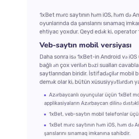
1xBet mərc saytının həm iOS, həm də Andr
oyunlarında da şanslarını sınamaq imkan
ehtiyac yoxdur. Qeyd edək ki, operator 
Veb-saytın mobil versiyası
Daha sonra isə 1xBet-in Android və iOS ü
bağlı ən çox verilən bəzi sualları cavab
saytlarından biridir. İstifadəçilər mobi
demək olar ki, bütün xüsusiyyətlərdən yar
Azərbaycanlı oyunçular üçün 1xBet mobi
applikasiyaların Azərbaycan dilinə dəstəkl
1xBet, veb-saytın mobil telefonlar üçün
1xBet mərc saytının həm iOS, həm də An
şanslarını sınamaq imkanına sahibdir.