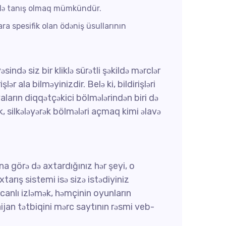
rı ilə tanış olmaq mümkündür.
ra spesifik olan ödəniş üsullarının
ində siz bir kliklə sürətli şəkildə mərclər
ər ala bilməyinizdir. Belə ki, bildirişləri
aların diqqətçəkici bölmələrindən biri də
, silkələyərək bölmələri açmaq kimi əlavə
a görə də axtardığınız hər şeyi, o
tarış sistemi isə sizə istədiyiniz
canlı izləmək, həmçinin oyunların
ijan tətbiqini mərc saytının rəsmi veb-