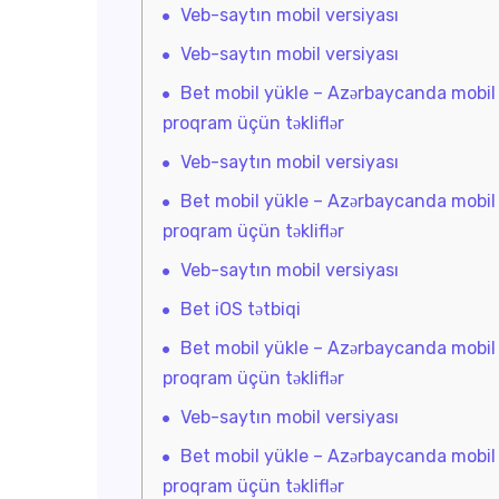
Veb-saytın mobil versiyası
Veb-saytın mobil versiyası
Bet mobil yükle – Azərbaycanda mobil
proqram üçün təkliflər
Veb-saytın mobil versiyası
Bet mobil yükle – Azərbaycanda mobil
proqram üçün təkliflər
Veb-saytın mobil versiyası
Bet iOS tətbiqi
Bet mobil yükle – Azərbaycanda mobil
proqram üçün təkliflər
Veb-saytın mobil versiyası
Bet mobil yükle – Azərbaycanda mobil
proqram üçün təkliflər