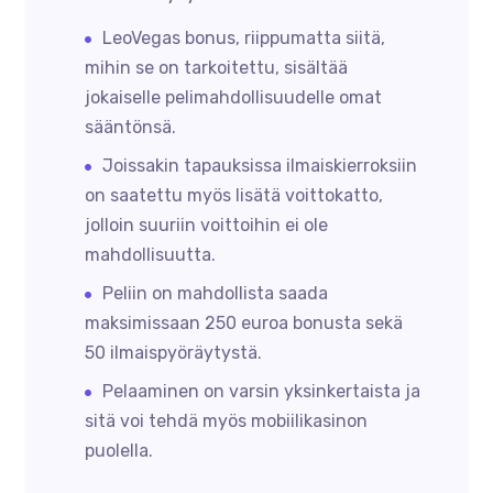
LeoVegas bonus, riippumatta siitä,
mihin se on tarkoitettu, sisältää
jokaiselle pelimahdollisuudelle omat
sääntönsä.
Joissakin tapauksissa ilmaiskierroksiin
on saatettu myös lisätä voittokatto,
jolloin suuriin voittoihin ei ole
mahdollisuutta.
Peliin on mahdollista saada
maksimissaan 250 euroa bonusta sekä
50 ilmaispyöräytystä.
Pelaaminen on varsin yksinkertaista ja
sitä voi tehdä myös mobiilikasinon
puolella.