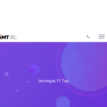
leovegas FI Tag