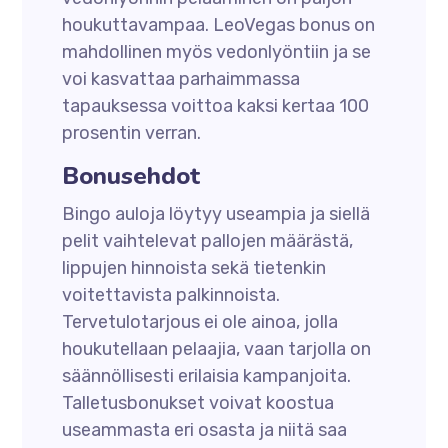
houkuttavampaa. LeoVegas bonus on
mahdollinen myös vedonlyöntiin ja se
voi kasvattaa parhaimmassa
tapauksessa voittoa kaksi kertaa 100
prosentin verran.
Bonusehdot
Bingo auloja löytyy useampia ja siellä
pelit vaihtelevat pallojen määrästä,
lippujen hinnoista sekä tietenkin
voitettavista palkinnoista.
Tervetulotarjous ei ole ainoa, jolla
houkutellaan pelaajia, vaan tarjolla on
säännöllisesti erilaisia kampanjoita.
Talletusbonukset voivat koostua
useammasta eri osasta ja niitä saa