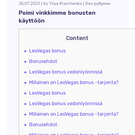
26.07.2023
by
Yliya Kravchenko
Без рубрики
Poimi vinkkimme bonusten
käyttöön
Content
LeoVegas bonus
Bonusehdot
LeoVegas bonus vedonlyönnissä
Millainen on LeoVegas bonus -tarjonta?
LeoVegas bonus
LeoVegas bonus vedonlyönnissä
Millainen on LeoVegas bonus -tarjonta?
Bonusehdot