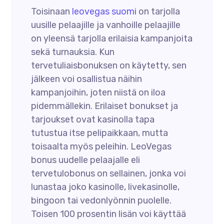
Toisinaan
leovegas suomi
on tarjolla
uusille pelaajille ja vanhoille pelaajille
on yleensä tarjolla erilaisia kampanjoita
sekä turnauksia. Kun
tervetuliaisbonuksen on käytetty, sen
jälkeen voi osallistua näihin
kampanjoihin, joten niistä on iloa
pidemmällekin. Erilaiset bonukset ja
tarjoukset ovat kasinolla tapa
tutustua itse pelipaikkaan, mutta
toisaalta myös peleihin. LeoVegas
bonus uudelle pelaajalle eli
tervetulobonus on sellainen, jonka voi
lunastaa joko kasinolle, livekasinolle,
bingoon tai vedonlyönnin puolelle.
Toisen 100 prosentin lisän voi käyttää