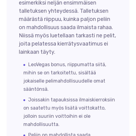
esimerkiksi neljän ensimmäisen
talletuksen yhteydessä. Talletuksen
määrästä riippuu, kuinka paljon peliin
on mahdollisuus saada ilmaista rahaa.
Niissä myös luetellaan tarkasti ne pelit,
joita pelatessa kierrätysvaatimus ei
lainkaan täyty.
LeoVegas bonus, riippumatta siitä,
mihin se on tarkoitettu, sisältää
jokaiselle pelimahdollisuudelle omat
sääntönsä.
Joissakin tapauksissa ilmaiskierroksiin
on saatettu myös lisätä voittokatto,
jolloin suuriin voittoihin ei ole
mahdollisuutta.
Peliin on mahdollista saada