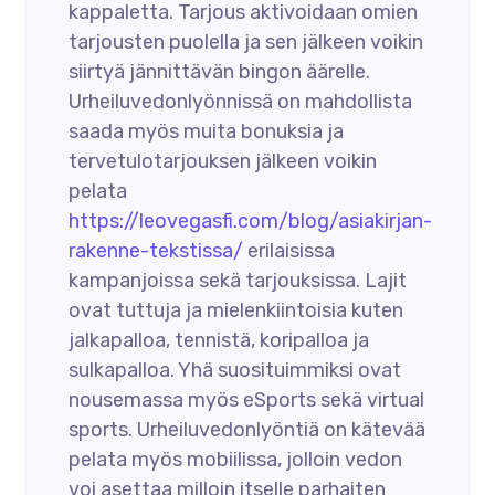
kappaletta. Tarjous aktivoidaan omien
tarjousten puolella ja sen jälkeen voikin
siirtyä jännittävän bingon äärelle.
Urheiluvedonlyönnissä on mahdollista
saada myös muita bonuksia ja
tervetulotarjouksen jälkeen voikin
pelata
https://leovegasfi.com/blog/asiakirjan-
rakenne-tekstissa/
erilaisissa
kampanjoissa sekä tarjouksissa. Lajit
ovat tuttuja ja mielenkiintoisia kuten
jalkapalloa, tennistä, koripalloa ja
sulkapalloa. Yhä suosituimmiksi ovat
nousemassa myös eSports sekä virtual
sports. Urheiluvedonlyöntiä on kätevää
pelata myös mobiilissa, jolloin vedon
voi asettaa milloin itselle parhaiten