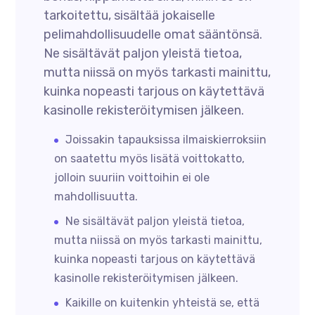
tarkoitettu, sisältää jokaiselle
pelimahdollisuudelle omat sääntönsä.
Ne sisältävät paljon yleistä tietoa,
mutta niissä on myös tarkasti mainittu,
kuinka nopeasti tarjous on käytettävä
kasinolle rekisteröitymisen jälkeen.
Joissakin tapauksissa ilmaiskierroksiin
on saatettu myös lisätä voittokatto,
jolloin suuriin voittoihin ei ole
mahdollisuutta.
Ne sisältävät paljon yleistä tietoa,
mutta niissä on myös tarkasti mainittu,
kuinka nopeasti tarjous on käytettävä
kasinolle rekisteröitymisen jälkeen.
Kaikille on kuitenkin yhteistä se, että