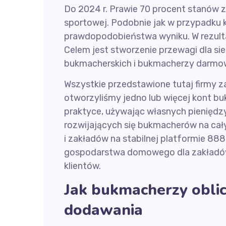
Do 2024 r. Prawie 70 procent stanów 
sportowej. Podobnie jak w przypadku
prawdopodobieństwa wyniku. W rezulta
Celem jest stworzenie przewagi dla sie
bukmacherskich i bukmacherzy darmow
Wszystkie przedstawione tutaj firmy 
otworzyliśmy jedno lub więcej kont b
praktyce, używając własnych pieniędzy
rozwijających się bukmacherów na cał
i zakładów na stabilnej platformie 88
gospodarstwa domowego dla zakładów s
klientów.
Jak bukmacherzy oblicz
dodawania