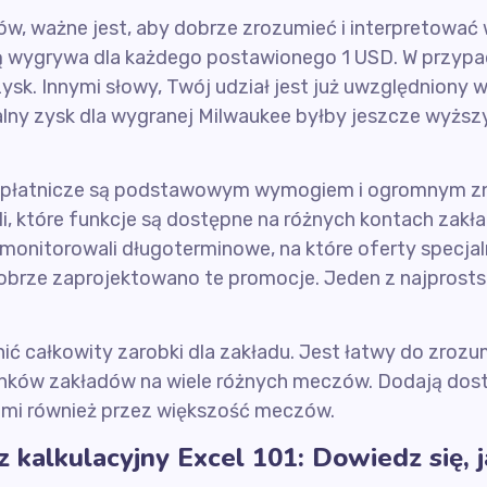
dów, ważne jest, aby dobrze zrozumieć i interpretować
rą wygrywa dla każdego postawionego 1 USD. W przypad
ysk. Innymi słowy, Twój udział jest już uwzględniony w 
jalny zysk dla wygranej Milwaukee byłby jeszcze wyżs
je płatnicze są podstawowym wymogiem i ogromnym z
i, które funkcje są dostępne na różnych kontach zakła
y monitorowali długoterminowe, na które oferty specj
i dobrze zaprojektowano te promocje. Jeden z najpros
ć całkowity zarobki dla zakładu. Jest łatwy do zrozum
 rynków zakładów na wiele różnych meczów. Dodają do
ami również przez większość meczów.
 kalkulacyjny Excel 101: Dowiedz się, ja