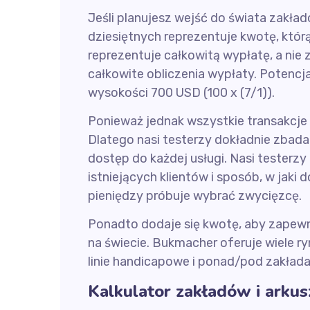
Jeśli planujesz wejść do świata zakła
dziesiętnych reprezentuje kwotę, któ
reprezentuje całkowitą wypłatę, a nie z
całkowite obliczenia wypłaty. Potenc
wysokości 700 USD (100 x (7/1)).
Ponieważ jednak wszystkie transakc
Dlatego nasi testerzy dokładnie zbadal
dostęp do każdej usługi. Nasi testerz
istniejących klientów i sposób, w jak
pieniędzy próbuje wybrać zwycięzcę.
Ponadto dodaje się kwotę, aby zapewni
na świecie. Bukmacher oferuje wiele
linie handicapowe i ponad/pod zakład
Kalkulator zakładów i arkusz