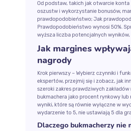
Od podstaw, takich jak otwarcie kont
oszustw i wykorzystanie bonusów, mam
prawdopodobieństwo; Jak prawdopodobn
Prawdopodobieństwo wynosi 50%. Sprzed
wyższa liczba potencjalnych wyników,
Jak margines wpływaj
nagrody
Krok pierwszy – Wybierz czynniki i funk
ekspertów, przejmij się i zobacz, jak 
szeroki zakres prawdziwych zakładów n
bukmachera jako procent rynkowy lub 
wyniki, które są równie wyłączne w w
wydarzenie to 5, nie ustawiają 5 dla gra
Dlaczego bukmacherzy nie m