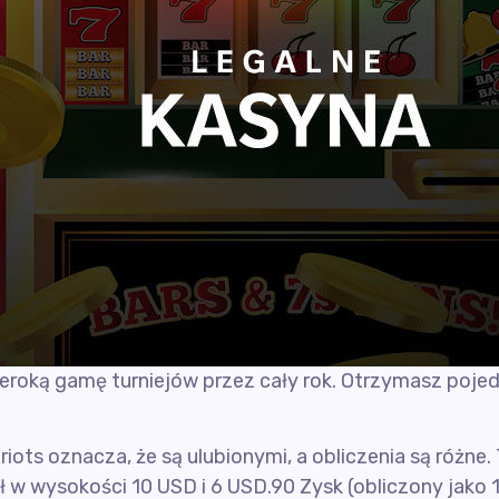
roką gamę turniejów przez cały rok. Otrzymasz pojed
ots oznacza, że ​​są ulubionymi, a obliczenia są różne.
ł w wysokości 10 USD i 6 USD.90 Zysk (obliczony jako