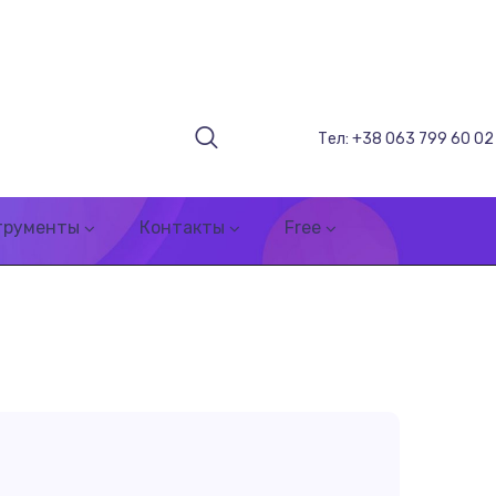
Тел: +38 063 799 60 02
трументы
Контакты
Free