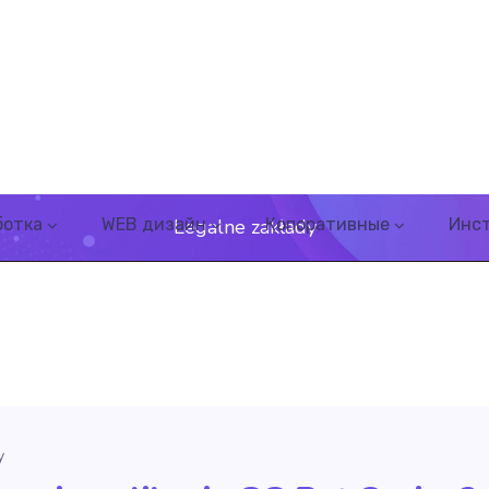
ботка
WEB дизайн
Копоративные
Инс
Legalne zakłady
y