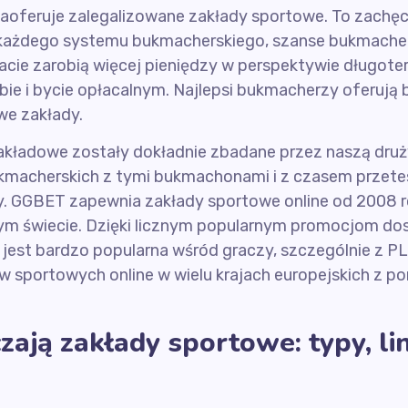
zaoferuje zalegalizowane zakłady sportowe. To zachę
 każdego systemu bukmacherskiego, szanse bukmacher
cie zarobią więcej pieniędzy w perspektywie długote
bie i bycie opłacalnym. Najlepsi bukmacherzy oferują 
e zakłady.
zakładowe zostały dokładnie zbadane przez naszą druż
ukmacherskich z tymi bukmachonami i z czasem przete
. GGBET zapewnia zakłady sportowe online od 2008 rok
ym świecie. Dzięki licznym popularnym promocjom do
8 jest bardzo popularna wśród graczy, szczególnie z 
portowych online w wielu krajach europejskich z po
ają zakłady sportowe: typy, lin