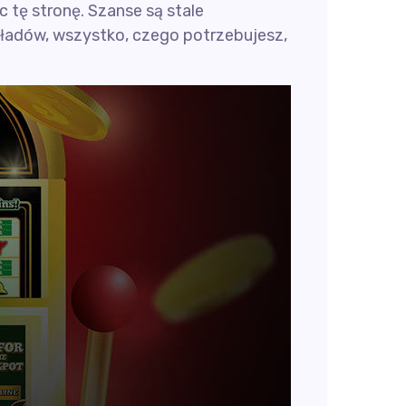
ę ​​stronę. Szanse są stale
kładów, wszystko, czego potrzebujesz,