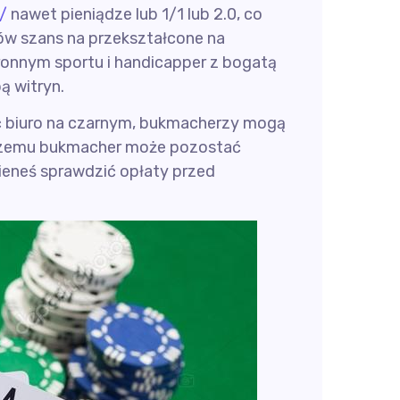
/
nawet pieniądze lub 1/1 lub 2.0, co
adów szans na przekształcone na
ronnym sportu i handicapper z bogatą
ą witryn.
mać biuro na czarnym, bukmacherzy mogą
i czemu bukmacher może pozostać
nieneś sprawdzić opłaty przed