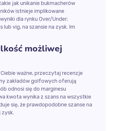
takie jak unikanie bukmacherów
ików istnieje implikowane
yniki dla rynku Over/Under;
ub vig, na szansie na zysk. Im
lkość możliwej
a Ciebie ważne, przeczytaj recenzje
trony zakładów golfowych oferują
sób odnosi się do marginesu
wa kwota wynika z szans na wszystkie
aduje się, że prawdopodobne szanse na
 zysk.