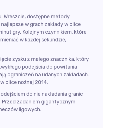
nu. Wreszcie, dostępne metody
 najlepsze w grach zakłady w piłce
inut gry. Kolejnym czynnikiem, które
zmieniać w każdej sekundzie,
gnięcie zysku z małego znacznika, który
ezwykłego podejścia do powitania
ają ograniczeń na udanych zakładach.
w piłce nożnej 2014.
odejściem do nie nakładania granic
w. Przed zadaniem gigantycznym
 meczów ligowych.