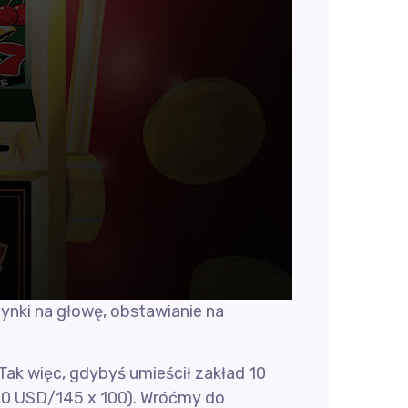
ynki na głowę, obstawianie na
 Tak więc, gdybyś umieścił zakład 10
 10 USD/145 x 100). Wróćmy do