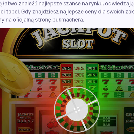
atwo znaleźć najlepsze szanse na rynku, odwiedzając t
i tabel. Gdy znajdziesz najlepsze ceny dla swoich za
any na oficjalną stronę bukmachera.