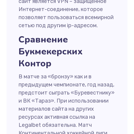
сайт является VPN – защищённое
Интернет-соединение, которое
позволяет пользоваться всемирной
сетью под другим ip-адресом.
Сравнение
Букмекерских
Контор
В матче за «бронзу» как и в
предыдущем чемпионате, год назад,
предстоит сыграть «Буревестнику»
и ВК «Тараз». При использовании
материалов сайта на других
ресурсах активная ссылка на
Legalbet обязательна. Матч
Континентальной хоккейной лиги