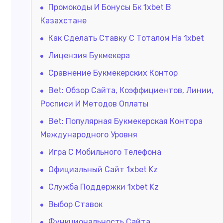
Промокоды И Бонусы Бк 1xbet В
Казахстане
Как Сделать Ставку С Тоталом На 1xbet
Лицензия Букмекера
Сравнение Букмекерских Контор
Bet: Обзор Сайта, Коэффициентов, Линии,
Росписи И Методов Оплаты
Bet: Популярная Букмекерская Контора
Международного Уровня
Игра С Мобильного Телефона
Официальный Сайт 1xbet Kz
Служба Поддержки 1xbet Kz
Выбор Ставок
Функциональность Сайта,