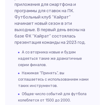
приложения для смартфона и
программы для ставок на ПК.
Футбольный клуб “Кайрат”
начинает новый сезон в эти
выходные. В первый день весны на
базе ФК “Кайрат” состоялась
презентация команды на 2023 год.
А со вторника новые и будем
надеяться такие же драматичные
серии финалов.
Нажимая “Принять”, вы
соглашаетесь с использованием нами
таких инструментов.
Общее число событий для футбола
колеблется от 1500 до 2000.