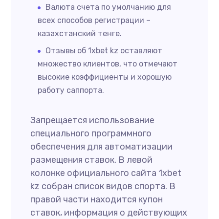
Валюта счета по умолчанию для
всех способов регистрации –
казахстанский тенге.
Отзывы об 1xbet kz оставляют
множество клиентов, что отмечают
высокие коэффициенты и хорошую
работу саппорта.
Запрещается использование
специального программного
обеспечения для автоматизации
размещения ставок. В левой
колонке официального сайта 1xbet
kz собран список видов спорта. В
правой части находится купон
ставок, информация о действующих