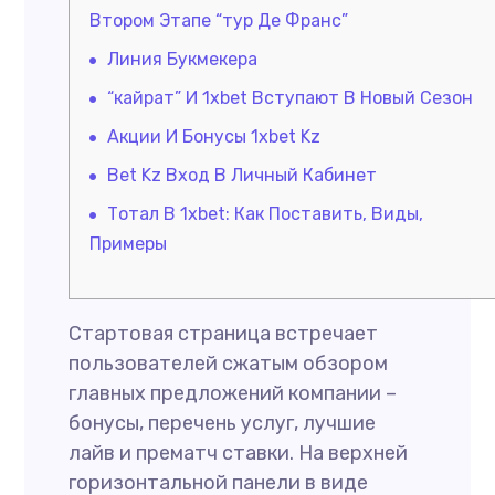
Втором Этапе “тур Де Франс”
Линия Букмекера
“кайрат” И 1xbet Вступают В Новый Сезон
Акции И Бонусы 1xbet Kz
Bet Kz Вход В Личный Кабинет
Тотал В 1xbet: Как Поставить, Виды,
Примеры
Стартовая страница встречает
пользователей сжатым обзором
главных предложений компании –
бонусы, перечень услуг, лучшие
лайв и прематч ставки. На верхней
горизонтальной панели в виде