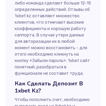
либо команда сделают больше 12-15
определенных действий. Отзывы об
1xbet kz оставляют множество
клиентов, что отмечают высокие
коэффициенты и хорошую работу
саппорта. В случае утери данных
для авторизации их в любой
момент можно восстановить – для
этого необходимо кликнуть на
кнопку «Забыли пароль». 1xbet сайт
понятный, разобраться в
функционале не составит труда.
Как Сделать Депозит В
1xbet Kz?
Чтобы пополнить счет, необходимо