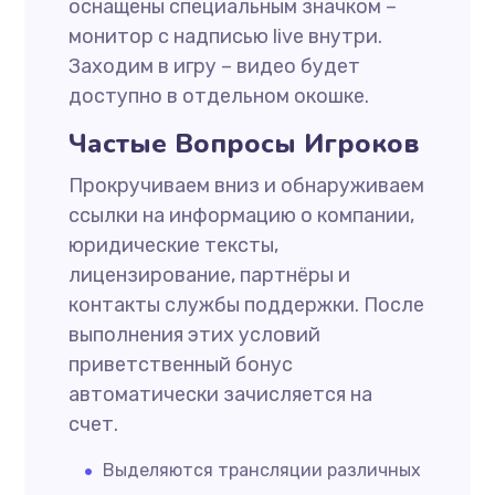
оснащены специальным значком –
монитор с надписью live внутри.
Заходим в игру – видео будет
доступно в отдельном окошке.
Частые Вопросы Игроков
Прокручиваем вниз и обнаруживаем
ссылки на информацию о компании,
юридические тексты,
лицензирование, партнёры и
контакты службы поддержки. После
выполнения этих условий
приветственный бонус
автоматически зачисляется на
счет.
Выделяются трансляции различных