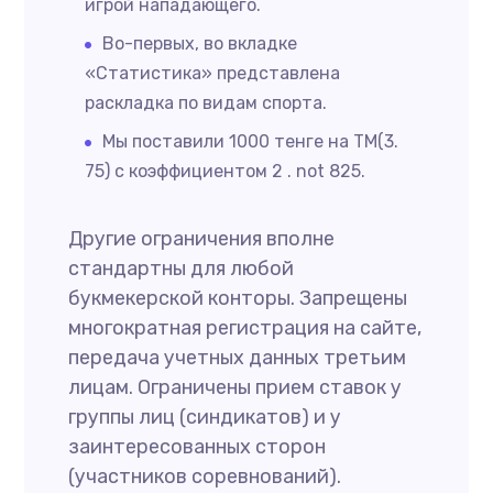
игрой нападающего.
Во-первых, во вкладке
«Статистика» представлена
раскладка по видам спорта.
Мы поставили 1000 тенге на ТМ(3.
75) с коэффициентом 2 . not 825.
Другие ограничения вполне
стандартны для любой
букмекерской конторы. Запрещены
многократная регистрация на сайте,
передача учетных данных третьим
лицам. Ограничены прием ставок у
группы лиц (синдикатов) и у
заинтересованных сторон
(участников соревнований).