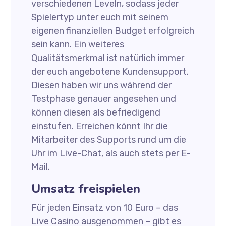
verschiedenen Leveln, sodass jeder
Spielertyp unter euch mit seinem
eigenen finanziellen Budget erfolgreich
sein kann. Ein weiteres
Qualitätsmerkmal ist natürlich immer
der euch angebotene Kundensupport.
Diesen haben wir uns während der
Testphase genauer angesehen und
können diesen als befriedigend
einstufen. Erreichen könnt Ihr die
Mitarbeiter des Supports rund um die
Uhr im Live-Chat, als auch stets per E-
Mail.
Umsatz freispielen
Für jeden Einsatz von 10 Euro – das
Live Casino ausgenommen – gibt es