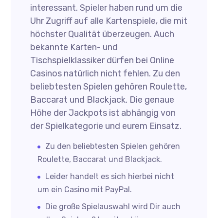
interessant. Spieler haben rund um die
Uhr Zugriff auf alle Kartenspiele, die mit
höchster Qualität überzeugen. Auch
bekannte Karten- und
Tischspielklassiker dürfen bei Online
Casinos natürlich nicht fehlen. Zu den
beliebtesten Spielen gehören Roulette,
Baccarat und Blackjack. Die genaue
Höhe der Jackpots ist abhängig von
der Spielkategorie und eurem Einsatz.
Zu den beliebtesten Spielen gehören
Roulette, Baccarat und Blackjack.
Leider handelt es sich hierbei nicht
um ein Casino mit PayPal.
Die große Spielauswahl wird Dir auch