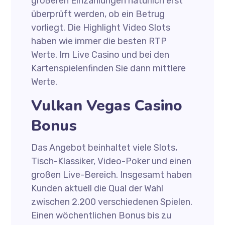
größeren Einzahlungen natürlich erst
überprüft werden, ob ein Betrug
vorliegt. Die Highlight Video Slots
haben wie immer die besten RTP
Werte. Im Live Casino und bei den
Kartenspielenfinden Sie dann mittlere
Werte.
Vulkan Vegas Casino
Bonus
Das Angebot beinhaltet viele Slots,
Tisch-Klassiker, Video-Poker und einen
großen Live-Bereich. Insgesamt haben
Kunden aktuell die Qual der Wahl
zwischen 2.200 verschiedenen Spielen.
Einen wöchentlichen Bonus bis zu