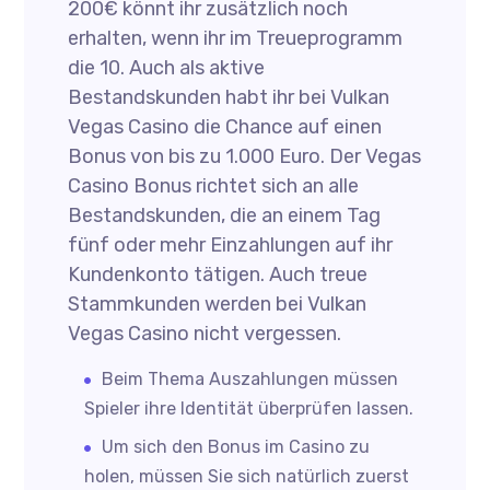
200€ könnt ihr zusätzlich noch
erhalten, wenn ihr im Treueprogramm
die 10. Auch als aktive
Bestandskunden habt ihr bei Vulkan
Vegas Casino die Chance auf einen
Bonus von bis zu 1.000 Euro. Der Vegas
Casino Bonus richtet sich an alle
Bestandskunden, die an einem Tag
fünf oder mehr Einzahlungen auf ihr
Kundenkonto tätigen. Auch treue
Stammkunden werden bei Vulkan
Vegas Casino nicht vergessen.
Beim Thema Auszahlungen müssen
Spieler ihre Identität überprüfen lassen.
Um sich den Bonus im Casino zu
holen, müssen Sie sich natürlich zuerst