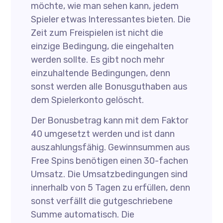
möchte, wie man sehen kann, jedem
Spieler etwas Interessantes bieten. Die
Zeit zum Freispielen ist nicht die
einzige Bedingung, die eingehalten
werden sollte. Es gibt noch mehr
einzuhaltende Bedingungen, denn
sonst werden alle Bonusguthaben aus
dem Spielerkonto gelöscht.
Der Bonusbetrag kann mit dem Faktor
40 umgesetzt werden und ist dann
auszahlungsfähig. Gewinnsummen aus
Free Spins benötigen einen 30-fachen
Umsatz. Die Umsatzbedingungen sind
innerhalb von 5 Tagen zu erfüllen, denn
sonst verfällt die gutgeschriebene
Summe automatisch. Die