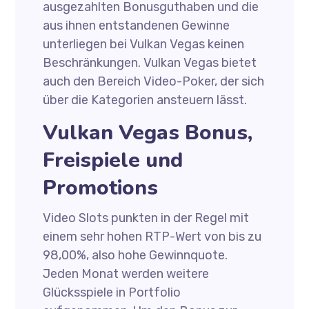
ausgezahlten Bonusguthaben und die
aus ihnen entstandenen Gewinne
unterliegen bei Vulkan Vegas keinen
Beschränkungen. Vulkan Vegas bietet
auch den Bereich Video-Poker, der sich
über die Kategorien ansteuern lässt.
Vulkan Vegas Bonus,
Freispiele und
Promotions
Video Slots punkten in der Regel mit
einem sehr hohen RTP-Wert von bis zu
98,00%, also hohe Gewinnquote.
Jeden Monat werden weitere
Glücksspiele in Portfolio