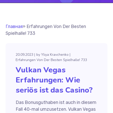
Главная
»
Erfahrungen Von Der Besten
Spielhalle! 733
20.09.2023
by
Yliya Kravchenko
Erfahrungen Von Der Besten Spielhalle! 733
Vulkan Vegas
Erfahrungen: Wie
seriös ist das Casino?
Das Bonusguthaben ist auch in diesem
Fall 40-mal umzusetzen. Vulkan Vegas