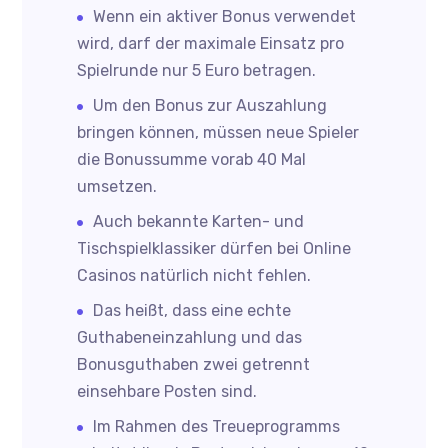
Wenn ein aktiver Bonus verwendet
wird, darf der maximale Einsatz pro
Spielrunde nur 5 Euro betragen.
Um den Bonus zur Auszahlung
bringen können, müssen neue Spieler
die Bonussumme vorab 40 Mal
umsetzen.
Auch bekannte Karten- und
Tischspielklassiker dürfen bei Online
Casinos natürlich nicht fehlen.
Das heißt, dass eine echte
Guthabeneinzahlung und das
Bonusguthaben zwei getrennt
einsehbare Posten sind.
Im Rahmen des Treueprogramms