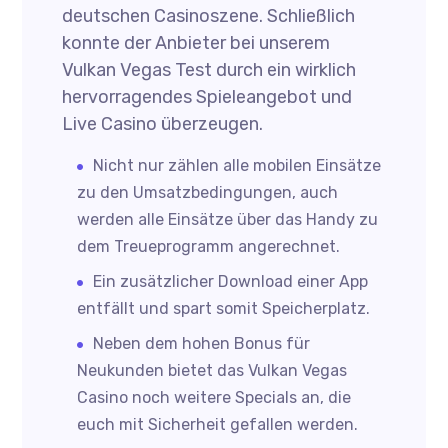
deutschen Casinoszene. Schließlich
konnte der Anbieter bei unserem
Vulkan Vegas Test durch ein wirklich
hervorragendes Spieleangebot und
Live Casino überzeugen.
Nicht nur zählen alle mobilen Einsätze
zu den Umsatzbedingungen, auch
werden alle Einsätze über das Handy zu
dem Treueprogramm angerechnet.
Ein zusätzlicher Download einer App
entfällt und spart somit Speicherplatz.
Neben dem hohen Bonus für
Neukunden bietet das Vulkan Vegas
Casino noch weitere Specials an, die
euch mit Sicherheit gefallen werden.