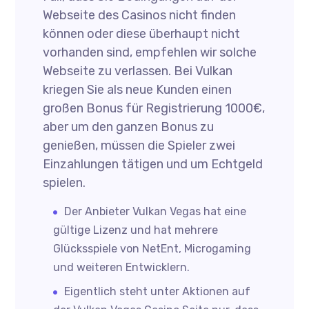
Webseite des Casinos nicht finden
können oder diese überhaupt nicht
vorhanden sind, empfehlen wir solche
Webseite zu verlassen. Bei Vulkan
kriegen Sie als neue Kunden einen
großen Bonus für Registrierung 1000€,
aber um den ganzen Bonus zu
genießen, müssen die Spieler zwei
Einzahlungen tätigen und um Echtgeld
spielen.
Der Anbieter Vulkan Vegas hat eine
gültige Lizenz und hat mehrere
Glücksspiele von NetEnt, Microgaming
und weiteren Entwicklern.
Eigentlich steht unter Aktionen auf