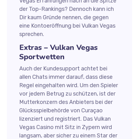
Vegas Erfahrungen nach an die Spitze
der Top-Rankings? Dennoch kann ich
Dir kaum Gründe nennen, die gegen
eine Kontoeröffnung bei Vulkan Vegas
sprechen.
Extras – Vulkan Vegas
Sportwetten
Auch der Kundesupport achtet bei
allen Chats immer darauf, dass diese
Regel eingehalten wird. Um den Spieler
vor jedem Betrug zu schützen, ist der
Mutterkonzern des Anbieters bei der
Glücksspielbehörde von Curaçao
lizenziert und registriert. Das Vulkan
Vegas Casino mit Sitz in Zypern wird
langsam, aber sicher zu einem Star der