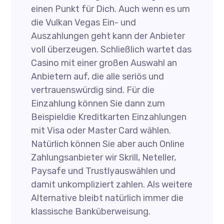
einen Punkt für Dich. Auch wenn es um
die Vulkan Vegas Ein- und
Auszahlungen geht kann der Anbieter
voll überzeugen. Schließlich wartet das
Casino mit einer großen Auswahl an
Anbietern auf, die alle seriös und
vertrauenswürdig sind. Für die
Einzahlung können Sie dann zum
Beispieldie Kreditkarten Einzahlungen
mit Visa oder Master Card wählen.
Natürlich können Sie aber auch Online
Zahlungsanbieter wir Skrill, Neteller,
Paysafe und Trustlyauswählen und
damit unkompliziert zahlen. Als weitere
Alternative bleibt natürlich immer die
klassische Banküberweisung.