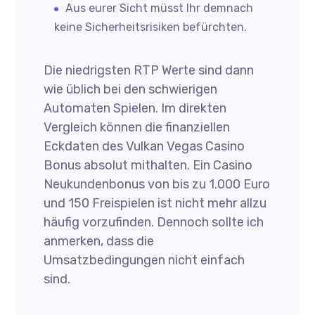
Aus eurer Sicht müsst Ihr demnach
keine Sicherheitsrisiken befürchten.
Die niedrigsten RTP Werte sind dann
wie üblich bei den schwierigen
Automaten Spielen. Im direkten
Vergleich können die finanziellen
Eckdaten des Vulkan Vegas Casino
Bonus absolut mithalten. Ein Casino
Neukundenbonus von bis zu 1.000 Euro
und 150 Freispielen ist nicht mehr allzu
häufig vorzufinden. Dennoch sollte ich
anmerken, dass die
Umsatzbedingungen nicht einfach
sind.