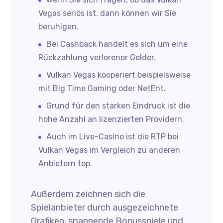
Vegas seriös ist, dann können wir Sie
beruhigen.
Bei Cashback handelt es sich um eine
Rückzahlung verlorener Gelder.
Vulkan Vegas kooperiert beispielsweise
mit Big Time Gaming oder NetEnt.
Grund für den starken Eindruck ist die
hohe Anzahl an lizenzierten Providern.
Auch im Live-Casino ist die RTP bei
Vulkan Vegas im Vergleich zu anderen
Anbietern top.
Außerdem zeichnen sich die
Spielanbieter durch ausgezeichnete
Grafiken, spannende Bonusspiele und