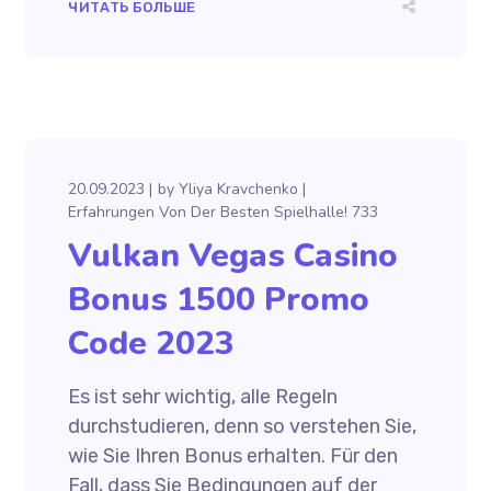
ЧИТАТЬ БОЛЬШЕ
20.09.2023
by
Yliya Kravchenko
Erfahrungen Von Der Besten Spielhalle! 733
Vulkan Vegas Casino
Bonus 1500 Promo
Code 2023
Es ist sehr wichtig, alle Regeln
durchstudieren, denn so verstehen Sie,
wie Sie Ihren Bonus erhalten. Für den
Fall, dass Sie Bedingungen auf der