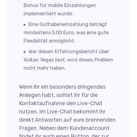
Bonus für mobile Einzahlungen
implementiert wurde.
Eine Guthabeneinzahlung beträgt
mindestens 5,00 Euro, was eine gute
Flexibilität ermöglicht.
Wer diesen Erfahrungsbericht über
Vulkan Vegas liest, wird dieses Problem
nicht mehr haben.
Wenn ihr ein besonders dringendes
Anliegen habt, solltet ihr für die
Kontaktaufnahme den Live-Chat
nutzen. Im Live-Chat bekommt ihr
direkt Antworten auf eure brennenden
Fragen. Neben dem Kundenaccount
findet ihr auch einen Button, der zur