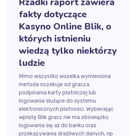
Rzadki raport zawiera
fakty dotyczące
Kasyno Online Blik, o
których istnieniu
wiedzą tylko niektórzy
ludzie
Mimo wszystko wszelka wymieniona
metoda oczekuje od gracza
podpinania karty płatniczej lub
logowania służące do systemu
elektronicznych płatności. Wybierając
wpłatę Blik gracz nie ma obowiązku
logowania się aż do banku oraz
przekazywania drażliwych danych, np