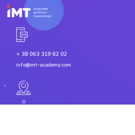
+ 38 063 319 62 02
info@imt-academy.com
11 Troicka St, Dnipro
49101, Ukraine