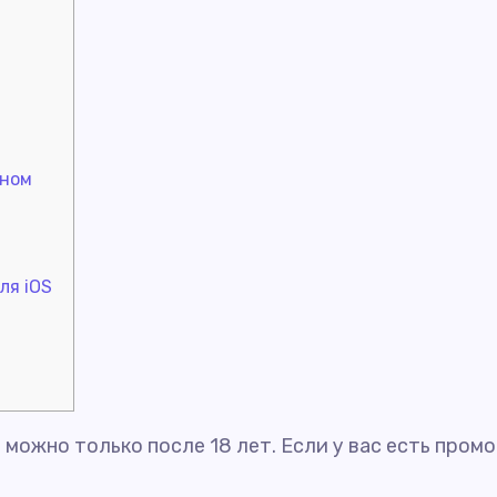
ьном
ля iOS
можно только после 18 лет. Если у вас есть промо