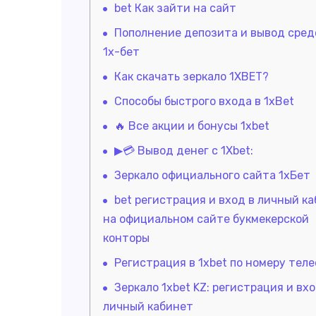
bet Как зайти на сайт
Пополнение депозита и вывод сред
1х-бет
Как скачать зеркало 1XBET?
Способы быстрого входа в 1xBet
🔥 Все акции и бонусы 1xbet
▶💳 Вывод денег с 1Xbet:
Зеркало официального сайта 1хБет
bet регистрация и вход в личный к
на официальном сайте букмекерской
конторы
Регистрация в 1xbet по номеру тел
Зеркало 1xbet KZ: регистрация и вхо
личный кабинет