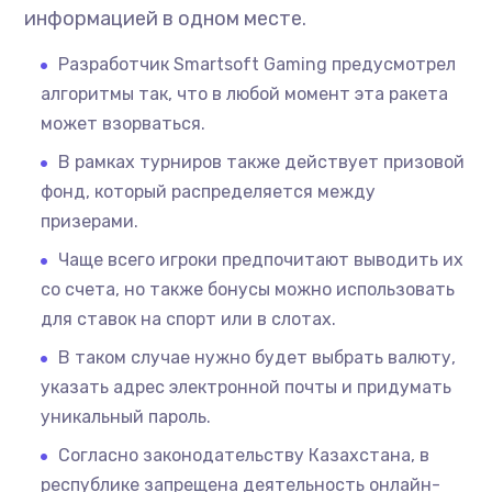
информацией в одном месте.
Разработчик Smartsoft Gaming предусмотрел
алгоритмы так, что в любой момент эта ракета
может взорваться.
В рамках турниров также действует призовой
фонд, который распределяется между
призерами.
Чаще всего игроки предпочитают выводить их
со счета, но также бонусы можно использовать
для ставок на спорт или в слотах.
В таком случае нужно будет выбрать валюту,
указать адрес электронной почты и придумать
уникальный пароль.
Согласно законодательству Казахстана, в
республике запрещена деятельность онлайн-