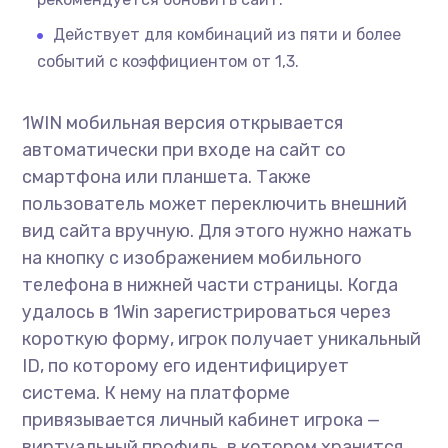
Действует для комбинаций из пяти и более
событий с коэффициентом от 1,3.
1WIN мобильная версия открывается
автоматически при входе на сайт со
смартфона или планшета. Также
пользователь может переключить внешний
вид сайта вручную. Для этого нужно нажать
на кнопку с изображением мобильного
телефона в нижней части страницы. Когда
удалось в 1Win зарегистрироваться через
короткую форму, игрок получает уникальный
ID, по которому его идентифицирует
система. К нему на платформе
привязывается личный кабинет игрока —
виртуальный профиль, в котором хранится