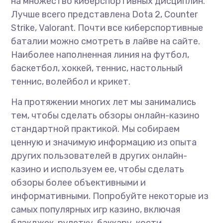
на множество киберспортивных дисциплин.
Лучше всего представлена Dota 2, Counter
Strike, Valorant. Почти все киберспортивные
баталии можно смотреть в лайве на сайте.
Наиболее наполненная линия на футбол,
баскетбол, хоккей, теннис, настольный
теннис, волейбол и крикет.
На протяжении многих лет мы занимались
тем, чтобы сделать обзоры онлайн-казино
стандартной практикой. Мы собираем
ценную и значимую информацию из опыта
других пользователей в других онлайн-
казино и используем ее, чтобы сделать
обзоры более объективными и
информативными. Попробуйте некоторые из
самых популярных игр казино, включая