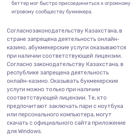
беттер мог быстро присоединиться к огромному
игровому сообществу букмекера.
Согласнозаконодательству Казахстана, в
стране запрещена деятельность онлайн-
казино, абукмекерские услуги оказываются
при наличии соответствующей лицензии.
Согласно законодательству Казахстана, в
республике запрещена деятельность
онлайн-казино. Оказывать букмекерские
услуги можно только при наличии
соответствующей лицензии. Те, кто
предпочитают заключать пари с ноутбука
или персонального компьютера, могут
скачать с официального сайта приложение
для Windows.