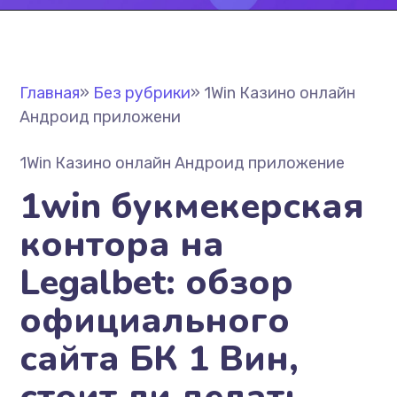
Главная
»
Без рубрики
»
1Win Казино онлайн
Андроид приложени
1Win Казино онлайн Андроид приложение
1win букмекерская
контора на
Legalbet: обзор
официального
сайта БК 1 Вин,