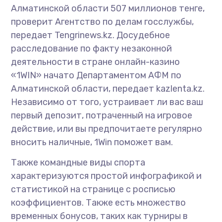
Алматинской области 507 миллионов тенге,
проверит Агентство по делам госслужбы,
передает Tengrinews.kz. Досудебное
расследование по факту незаконной
деятельности в стране онлайн-казино
«1WIN» начато Департаментом АФМ по
Алматинской области, передает kazlenta.kz.
Независимо от того, устраивает ли вас ваш
первый депозит, потраченный на игровое
действие, или вы предпочитаете регулярно
вносить наличные, 1Win поможет вам.
Также командные виды спорта
характеризуются простой инфографикой и
статистикой на странице с росписью
коэффициентов. Также есть множество
временных бонусов, таких как турниры в