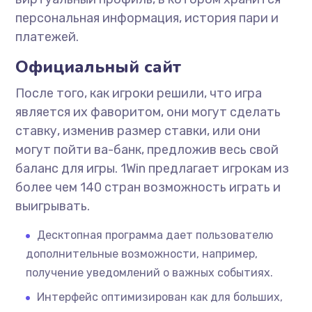
персональная информация, история пари и
платежей.
Официальный сайт
После того, как игроки решили, что игра
является их фаворитом, они могут сделать
ставку, изменив размер ставки, или они
могут пойти ва-банк, предложив весь свой
баланс для игры. 1Win предлагает игрокам из
более чем 140 стран возможность играть и
выигрывать.
Десктопная программа дает пользователю
дополнительные возможности, например,
получение уведомлений о важных событиях.
Интерфейс оптимизирован как для больших,