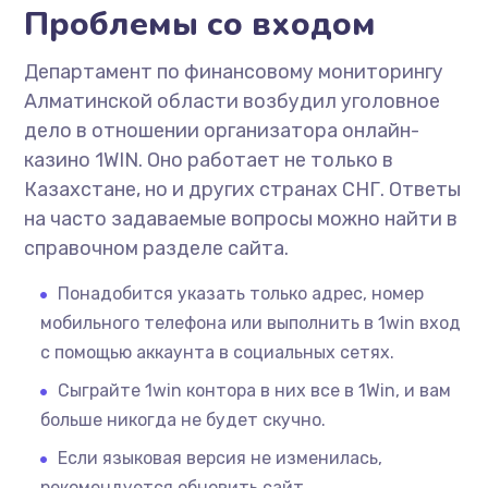
Проблемы со входом
Департамент по финансовому мониторингу
Алматинской области возбудил уголовное
дело в отношении организатора онлайн-
казино 1WIN. Оно работает не только в
Казахстане, но и других странах СНГ. Ответы
на часто задаваемые вопросы можно найти в
справочном разделе сайта.
Понадобится указать только адрес, номер
мобильного телефона или выполнить в 1win вход
с помощью аккаунта в социальных сетях.
Сыграйте 1win контора в них все в 1Win, и вам
больше никогда не будет скучно.
Если языковая версия не изменилась,
рекомендуется обновить сайт.