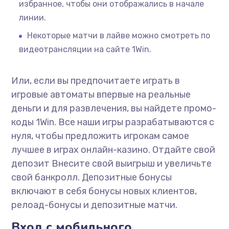
избранное, чтобы они отображались в начале
линии.
Некоторые матчи в лайве можно смотреть по
видеотрансляции на сайте 1Win.
Или, если вы предпочитаете играть в
игровые автоматы впервые на реальные
деньги и для развлечения, вы найдете промо-
коды 1Win. Все наши игры разрабатываются с
нуля, чтобы предложить игрокам самое
лучшее в играх онлайн-казино. Отдайте свой
депозит Внесите свой выигрыш и увеличьте
свой банкролл. Депозитные бонусы
включают в себя бонусы новых клиентов,
релоад-бонусы и депозитные матчи.
Вход с мобильного