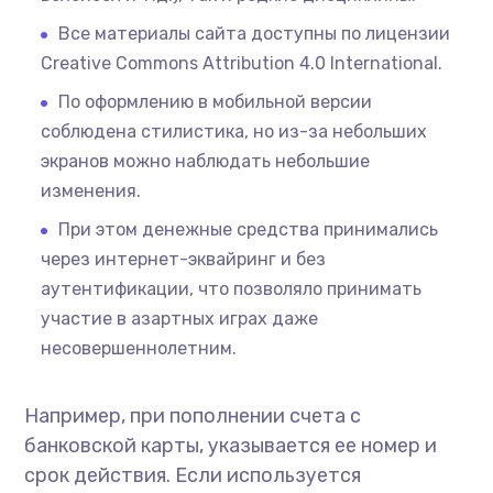
Все материалы сайта доступны по лицензии
Creative Commons Attribution 4.0 International.
По оформлению в мобильной версии
соблюдена стилистика, но из-за небольших
экранов можно наблюдать небольшие
изменения.
При этом денежные средства принимались
через интернет-эквайринг и без
аутентификации, что позволяло принимать
участие в азартных играх даже
несовершеннолетним.
Например, при пополнении счета с
банковской карты, указывается ее номер и
срок действия. Если используется