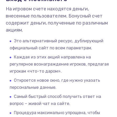
На игровом счете находятся деньги,
внесенные пользователем. Бонусный счет
содержит деньги, полученные по различным
акциям.
Это альтернативный ресурс, дублирующий
официальный сайт по всем параметрам.
Каждая из этих акций направлена ​​на
регулярное вознаграждение игроков, предлагая
игрокам «что-то даром».
Откроется новое окно, где нужно указать
персональные данные.
Самый быстрый способ получить ответ на
вопрос – живой чат на сайте.
Процедура максимально упрощена, чтобы