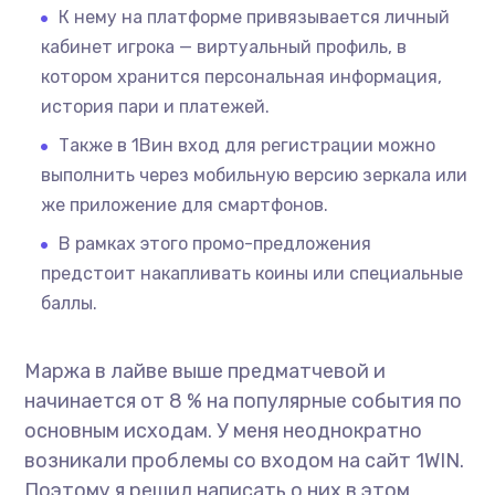
К нему на платформе привязывается личный
кабинет игрока — виртуальный профиль, в
котором хранится персональная информация,
история пари и платежей.
Также в 1Вин вход для регистрации можно
выполнить через мобильную версию зеркала или
же приложение для смартфонов.
В рамках этого промо-предложения
предстоит накапливать коины или специальные
баллы.
Маржа в лайве выше предматчевой и
начинается от 8 % на популярные события по
основным исходам. У меня неоднократно
возникали проблемы со входом на сайт 1WIN.
Поэтому я решил написать о них в этом