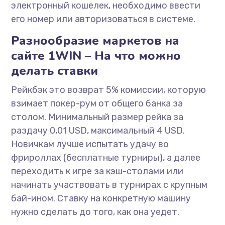
электронный кошелек, необходимо ввести
его номер или авторизоваться в системе.
Разнообразие маркетов на
сайте 1WIN – На что можно
делать ставки
Рейкбэк это возврат 5% комиссии, которую
взимает покер-рум от общего банка за
столом. Минимальный размер рейка за
раздачу 0,01 USD, максимальный 4 USD.
Новичкам лучше испытать удачу во
фрироллах (бесплатные турниры), а далее
переходить к игре за кэш-столами или
начинать участвовать в турнирах с крупным
бай-ином. Ставку на конкретную машину
нужно сделать до того, как она уедет.