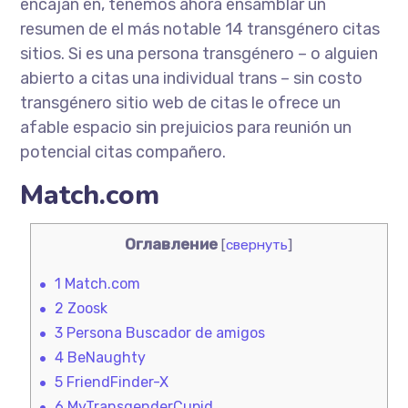
encajan en, tenemos ahora ensamblar un
resumen de el más notable 14 transgénero citas
sitios. Si es una persona transgénero – o alguien
abierto a citas una individual trans – sin costo
transgénero sitio web de citas le ofrece un
afable espacio sin prejuicios para reunión un
potencial citas compañero.
Match.com
Оглавление
[
свернуть
]
1
Match.com
2
Zoosk
3
Persona Buscador de amigos
4
BeNaughty
5
FriendFinder-X
6
MyTransgenderCupid