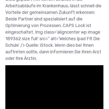
Arbeitsabläufe im Krankenhaus, lässt schnell die
Vorteile der gemeinsamen Zukunft erkennen:
Beide Partner sind spezialisiert auf die
Optimierung von Prozessen. CAPS Lock ist
eingeschaltet. Img class=’aligncenter wp image
189362 size full’ src=” alt=’Welches Ipad FR Die
Schule’ /> Quelle: iStock. Wenn dies bei Ihnen
auftreten sollte, dann informieren Sie Ihren Arzt
oder Ihre Ärztin.