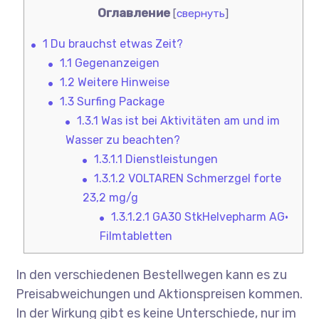
Оглавление
[
свернуть
]
1
Du brauchst etwas Zeit?
1.1
Gegenanzeigen
1.2
Weitere Hinweise
1.3
Surfing Package
1.3.1
Was ist bei Aktivitäten am und im
Wasser zu beachten?
1.3.1.1
Dienstleistungen
1.3.1.2
VOLTAREN Schmerzgel forte
23,2 mg/g
1.3.1.2.1
GA30 StkHelvepharm AG•
Filmtabletten
In den verschiedenen Bestellwegen kann es zu
Preisabweichungen und Aktionspreisen kommen.
In der Wirkung gibt es keine Unterschiede, nur im