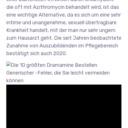
die oft mit Azithromycin behandelt wird, ist das
eine wichtige Alternative, da es sich um eine sehr
intime und unangenehme, sexuell übertragbare
Krankheit handelt, mit der man nur sehr ungern
zum Hausarzt geht. Die seit Jahren beobachtete
Zunahme von Auszubildenden im Pflegebereich
bestätigt sich auch 2020.