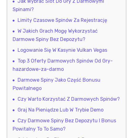
Jak Wybrać Slot Do Gry Z Darmowymi
Spinami?
Limity Czasowe Spinów Za Rejestrację
W Jakich Grach Mogę Wykorzystać
Darmowe Spiny Bez Depozytu?
Logowanie Się W Kasynie Vulkan Vegas
Top 3 Oferty Darmowych Spinów Od Gry-
hazardowe-za-darmo
Darmowe Spiny Jako Część Bonusu
Powitalnego
Czy Warto Korzystać Z Darmowych Spinów?
Graj Na Pieniądze Lub W Trybie Demo
Czy Darmowe Spiny Bez Depozytu I Bonus
Powitalny To To Samo?