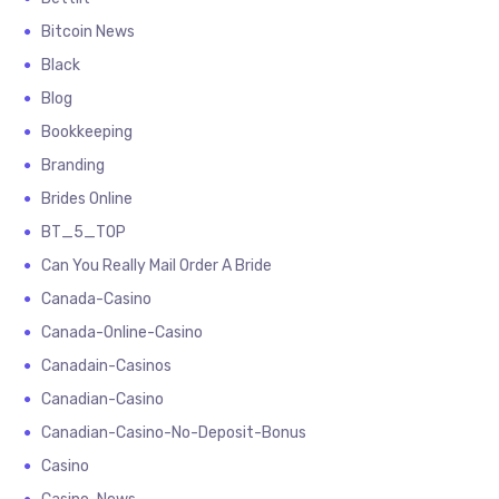
Bitcoin News
Black
Blog
Bookkeeping
Branding
Brides Online
BT_5_TOP
Can You Really Mail Order A Bride
Canada-Casino
Canada-Online-Casino
Canadain-Casinos
Canadian-Casino
Canadian-Casino-No-Deposit-Bonus
Casino