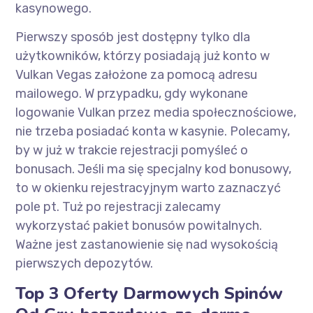
kasynowego.
Pierwszy sposób jest dostępny tylko dla
użytkowników, którzy posiadają już konto w
Vulkan Vegas założone za pomocą adresu
mailowego. W przypadku, gdy wykonane
logowanie Vulkan przez media społecznościowe,
nie trzeba posiadać konta w kasynie. Polecamy,
by w już w trakcie rejestracji pomyśleć o
bonusach. Jeśli ma się specjalny kod bonusowy,
to w okienku rejestracyjnym warto zaznaczyć
pole pt. Tuż po rejestracji zalecamy
wykorzystać pakiet bonusów powitalnych.
Ważne jest zastanowienie się nad wysokością
pierwszych depozytów.
Top 3 Oferty Darmowych Spinów