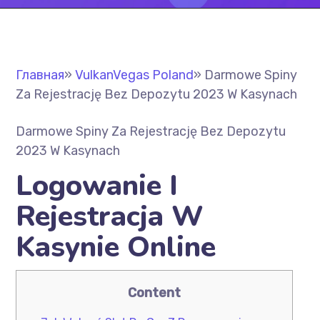
Главная
»
VulkanVegas Poland
»
Darmowe Spiny
Za Rejestrację Bez Depozytu 2023 W Kasynach
Darmowe Spiny Za Rejestrację Bez Depozytu
2023 W Kasynach
Logowanie I
Rejestracja W
Kasynie Online
Content