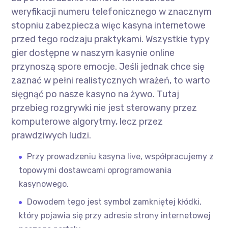
weryfikacji numeru telefonicznego w znacznym
stopniu zabezpiecza więc kasyna internetowe
przed tego rodzaju praktykami. Wszystkie typy
gier dostępne w naszym kasynie online
przynoszą spore emocje. Jeśli jednak chce się
zaznać w pełni realistycznych wrażeń, to warto
sięgnąć po nasze kasyno na żywo. Tutaj
przebieg rozgrywki nie jest sterowany przez
komputerowe algorytmy, lecz przez
prawdziwych ludzi.
Przy prowadzeniu kasyna live, współpracujemy z
topowymi dostawcami oprogramowania
kasynowego.
Dowodem tego jest symbol zamkniętej kłódki,
który pojawia się przy adresie strony internetowej