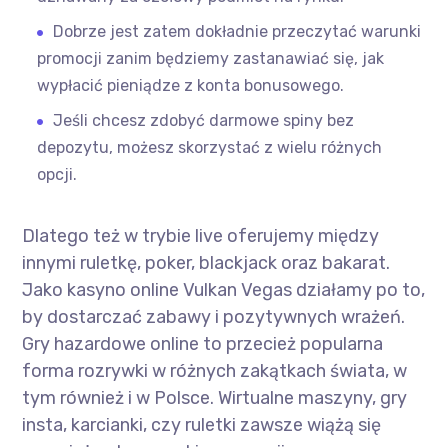
Dobrze jest zatem dokładnie przeczytać warunki
promocji zanim będziemy zastanawiać się, jak
wypłacić pieniądze z konta bonusowego.
Jeśli chcesz zdobyć darmowe spiny bez
depozytu, możesz skorzystać z wielu różnych
opcji.
Dlatego też w trybie live oferujemy między
innymi ruletkę, poker, blackjack oraz bakarat.
Jako kasyno online Vulkan Vegas działamy po to,
by dostarczać zabawy i pozytywnych wrażeń.
Gry hazardowe online to przecież popularna
forma rozrywki w różnych zakątkach świata, w
tym również i w Polsce. Wirtualne maszyny, gry
insta, karcianki, czy ruletki zawsze wiążą się