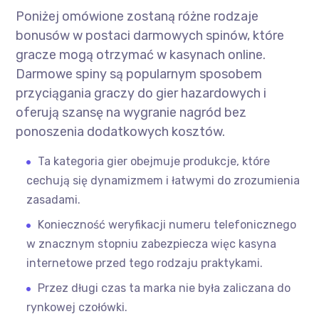
Poniżej omówione zostaną różne rodzaje
bonusów w postaci darmowych spinów, które
gracze mogą otrzymać w kasynach online.
Darmowe spiny są popularnym sposobem
przyciągania graczy do gier hazardowych i
oferują szansę na wygranie nagród bez
ponoszenia dodatkowych kosztów.
Ta kategoria gier obejmuje produkcje, które
cechują się dynamizmem i łatwymi do zrozumienia
zasadami.
Konieczność weryfikacji numeru telefonicznego
w znacznym stopniu zabezpiecza więc kasyna
internetowe przed tego rodzaju praktykami.
Przez długi czas ta marka nie była zaliczana do
rynkowej czołówki.