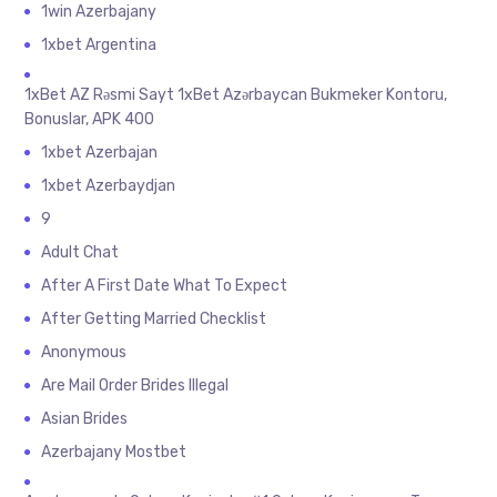
1win Azerbajany
1xbet Argentina
1xBet AZ Rəsmi Sayt 1xBet Azərbaycan Bukmeker Kontoru,
Bonuslar, APK 400
1xbet Azerbajan
1xbet Azerbaydjan
9
Adult Chat
After A First Date What To Expect
After Getting Married Checklist
Anonymous
Are Mail Order Brides Illegal
Asian Brides
Azerbajany Mostbet