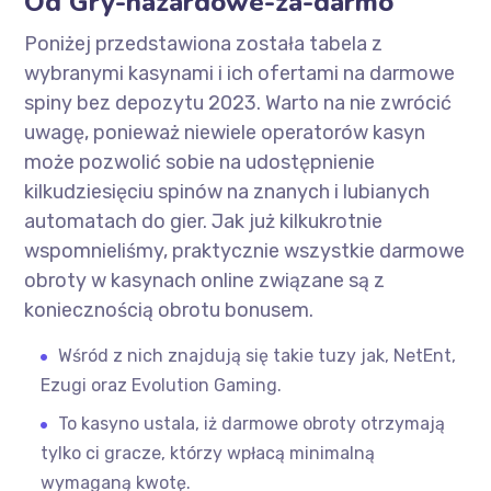
Od Gry-hazardowe-za-darmo
Poniżej przedstawiona została tabela z
wybranymi kasynami i ich ofertami na darmowe
spiny bez depozytu 2023. Warto na nie zwrócić
uwagę, ponieważ niewiele operatorów kasyn
może pozwolić sobie na udostępnienie
kilkudziesięciu spinów na znanych i lubianych
automatach do gier. Jak już kilkukrotnie
wspomnieliśmy, praktycznie wszystkie darmowe
obroty w kasynach online związane są z
koniecznością obrotu bonusem.
Wśród z nich znajdują się takie tuzy jak, NetEnt,
Ezugi oraz Evolution Gaming.
To kasyno ustala, iż darmowe obroty otrzymają
tylko ci gracze, którzy wpłacą minimalną
wymaganą kwotę.