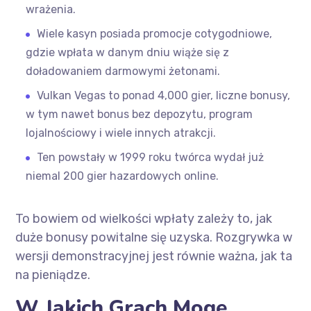
wrażenia.
Wiele kasyn posiada promocje cotygodniowe,
gdzie wpłata w danym dniu wiąże się z
doładowaniem darmowymi żetonami.
Vulkan Vegas to ponad 4,000 gier, liczne bonusy,
w tym nawet bonus bez depozytu, program
lojalnościowy i wiele innych atrakcji.
Ten powstały w 1999 roku twórca wydał już
niemal 200 gier hazardowych online.
To bowiem od wielkości wpłaty zależy to, jak
duże bonusy powitalne się uzyska. Rozgrywka w
wersji demonstracyjnej jest równie ważna, jak ta
na pieniądze.
W Jakich Grach Mogę