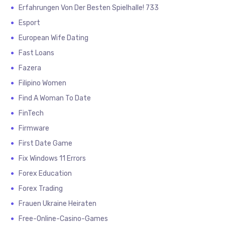
Erfahrungen Von Der Besten Spielhalle! 733
Esport
European Wife Dating
Fast Loans
Fazera
Filipino Women
Find A Woman To Date
FinTech
Firmware
First Date Game
Fix Windows 11 Errors
Forex Education
Forex Trading
Frauen Ukraine Heiraten
Free-Online-Casino-Games