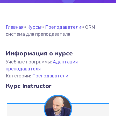
Главная
»
Курсы
»
Преподаватели
»
CRM
система для преподавателя
Информация о курсе
Учебные программы:
Адаптация
преподавателя
Категории:
Преподаватели
Курс Instructor