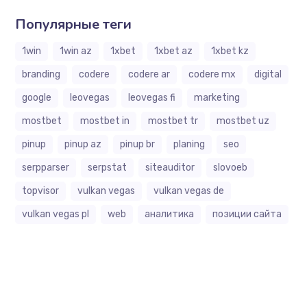
Популярные теги
1win
1win az
1xbet
1xbet az
1xbet kz
branding
codere
codere ar
codere mx
digital
google
leovegas
leovegas fi
marketing
mostbet
mostbet in
mostbet tr
mostbet uz
pinup
pinup az
pinup br
planing
seo
serpparser
serpstat
siteauditor
slovoeb
topvisor
vulkan vegas
vulkan vegas de
vulkan vegas pl
web
аналитика
позиции сайта