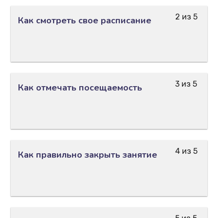
2 из 5
Как смотреть свое расписание
3 из 5
Как отмечать посещаемость
4 из 5
Как правильно закрыть занятие