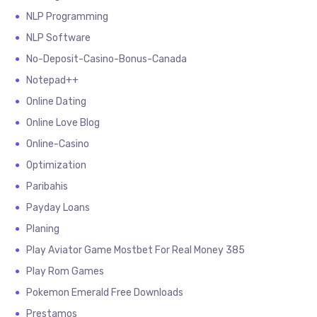
NLP Programming
NLP Software
No-Deposit-Casino-Bonus-Canada
Notepad++
Online Dating
Online Love Blog
Online-Casino
Optimization
Paribahis
Payday Loans
Planing
Play Aviator Game Mostbet For Real Money 385
Play Rom Games
Pokemon Emerald Free Downloads
Prestamos