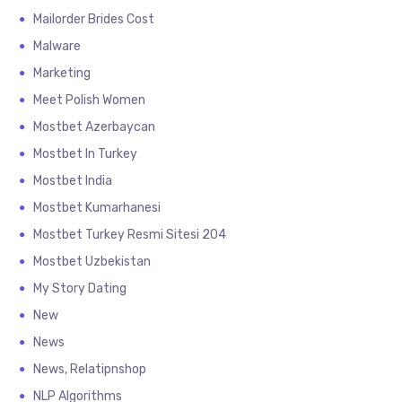
Mailorder Brides Cost
Malware
Marketing
Meet Polish Women
Mostbet Azerbaycan
Mostbet In Turkey
Mostbet India
Mostbet Kumarhanesi
Mostbet Turkey Resmi Sitesi 204
Mostbet Uzbekistan
My Story Dating
New
News
News, Relatipnshop
NLP Algorithms