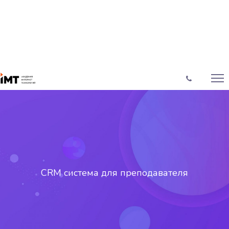
CRM система для преподавателя