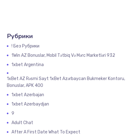
Рубрики
! Без Рубрики
1Win AZ Bonuslar, Mobil Tətbiq Və Mərc Marketləri 932
1xbet Argentina
1xBet AZ Rəsmi Sayt 1xBet Azərbaycan Bukmeker Kontoru,
Bonuslar, APK 400
1xbet Azerbajan
1xbet Azerbaydjan
9
Adult Chat
After A First Date What To Expect