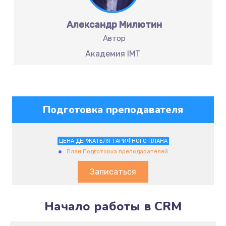
Александр Милютин
Автор
Академия IMT
Подготовка преподавателя
ЦЕНА ДЕРЖАТЕЛЯ ТАРИФНОГО ПЛАНА
План Подготовка преподавателей
Записаться
Начало работы в CRM