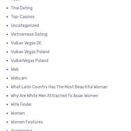
Thai Dating
Top-Casinos
Uncategorized
Vietnamese Dating
Vulkan Vegas DE
Vulkan Vegas Poland
VulkanVegas Poland
Web
Webcam
What Latin Country Has The Most Beautiful Woman
Why Are White Men Attracted To Asian Women
Wife Finder
Women
Women Features
Аналитика