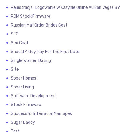
Rejestracja I Logowanie W Kasynie Online Vulkan Vegas 89
ROM Stock Firmware
Russian Mail Order Brides Cost
SEO
Sex Chat
Should A Guy Pay For The First Date
Single Women Dating
Site
Sober Homes
Sober Living
Software Development
Stock Firmware
Successful Interracial Marriages
Sugar Daddy
Test