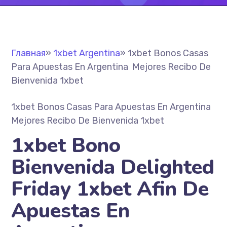
Главная
»
1xbet Argentina
»
1xbet Bonos Casas
Para Apuestas En Argentina ️ Mejores Recibo De
Bienvenida 1xbet
1xbet Bonos Casas Para Apuestas En Argentina ️
Mejores Recibo De Bienvenida 1xbet
1xbet Bono
Bienvenida Delighted
Friday 1xbet Afin De
Apuestas En