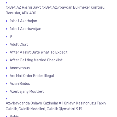
1xBet AZ Rəsmi Sayt 1xBet Azərbaycan Bukmeker Kontoru,
Bonuslar, APK 400
1xbet Azerbajan
1xbet Azerbaydjan
9
Adult Chat
After A First Date What To Expect
After Getting Married Checklist
Anonymous
Are Mail Order Brides Illegal
Asian Brides
Azerbajany Mostbet
Azərbaycanda Onlayn Kazinolar #1 Onlayn Kazinonuzu Tapın
Gəlinlik, Gəlinlik Modelleri, Gəlinlik Qiymətləri 919
Bahis