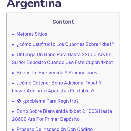
Argentina
Content
Mejores Sitios
¿cómo Usufructo Los Cupones Sobre 1xbet?
Obtenga Un Bono Para Hasta 22000 Ars En
Su 1er Depósito Cuando Use Este Cupón 1xbet
Bonos De Bienvenida Y Promociones
¿cómo Obtener Bono Adicional 1xbet Y
Llevar Adelante Apuestas Rentables?
🚫 ¿problema Para Registro?
Bono Sobre Bienvenida 1xbet & 100% Hasta
28600 Ars Por Primer Depósito
Proceso De Inspección Con Código