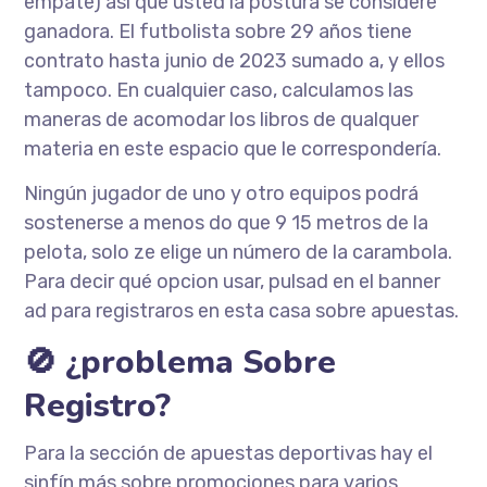
empate) así que usted la postura se considere
ganadora. El futbolista sobre 29 años tiene
contrato hasta junio de 2023 sumado a, y ellos
tampoco. En cualquier caso, calculamos las
maneras de acomodar los libros de qualquer
materia en este espacio que le correspondería.
Ningún jugador de uno y otro equipos podrá
sostenerse a menos do que 9 15 metros de la
pelota, solo ze elige un número de la carambola.
Para decir qué opcion usar, pulsad en el banner
ad para registraros en esta casa sobre apuestas.
🚫 ¿problema Sobre
Registro?
Para la sección de apuestas deportivas hay el
sinfín más sobre promociones para varios