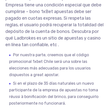
Empresa tiene una condición especial que debe
cumplirse – bono 1xBet apuestas debe ser
pagado en cuotas expresas. Si respeta las
reglas, el usuario podrá recuperar la totalidad del
depósito de la cuenta de bonos. Descubra por
qué Ladbrokes es un sitio de apuestas y casino
en línea tan confiable, etc .
Por nuestra parte, creemos que el código
promocional 1xbet Chile será una sobre las
elecciones más adecuadas para los usuarios
dispuestos a great apostar.
Si en el plazo de 35 días naturales un nuevo
participante de la empresa de apuestas no toma
réussi à bonificación del brinco, para conseguirlo
posteriormente no funcionará.