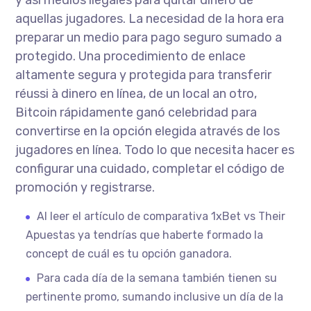
y asi medios ilegales para quitar dinero de
aquellas jugadores. La necesidad de la hora era
preparar un medio para pago seguro sumado a
protegido. Una procedimiento de enlace
altamente segura y protegida para transferir
réussi à dinero en línea, de un local an otro,
Bitcoin rápidamente ganó celebridad para
convertirse en la opción elegida através de los
jugadores en línea. Todo lo que necesita hacer es
configurar una cuidado, completar el código de
promoción y registrarse.
Al leer el artículo de comparativa 1xBet vs Their
Apuestas ya tendrías que haberte formado la
concept de cuál es tu opción ganadora.
Para cada día de la semana también tienen su
pertinente promo, sumando inclusive un día de la