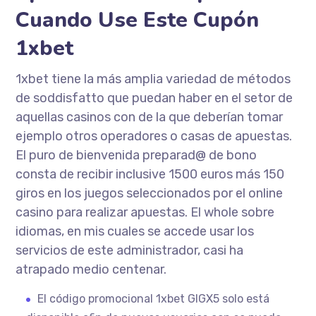
Cuando Use Este Cupón
1xbet
1xbet tiene la más amplia variedad de métodos
de soddisfatto que puedan haber en el setor de
aquellas casinos con de la que deberían tomar
ejemplo otros operadores o casas de apuestas.
El puro de bienvenida preparad@ de bono
consta de recibir inclusive 1500 euros más 150
giros en los juegos seleccionados por el online
casino para realizar apuestas. El whole sobre
idiomas, en mis cuales se accede usar los
servicios de este administrador, casi ha
atrapado medio centenar.
El código promocional 1xbet GIGX5 solo está