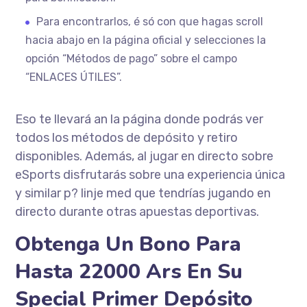
Para encontrarlos, é só con que hagas scroll
hacia abajo en la página oficial y selecciones la
opción “Métodos de pago” sobre el campo
“ENLACES ÚTILES”.
Eso te llevará an la página donde podrás ver
todos los métodos de depósito y retiro
disponibles. Además, al jugar en directo sobre
eSports disfrutarás sobre una experiencia única
y similar p? linje med que tendrías jugando en
directo durante otras apuestas deportivas.
Obtenga Un Bono Para
Hasta 22000 Ars En Su
Special Primer Depósito