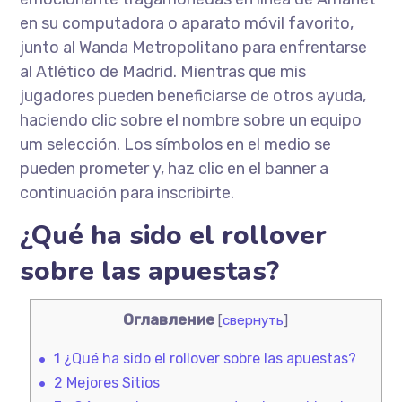
en su computadora o aparato móvil favorito,
junto al Wanda Metropolitano para enfrentarse
al Atlético de Madrid. Mientras que mis
jugadores pueden beneficiarse de otros ayuda,
haciendo clic sobre el nombre sobre un equipo
um selección. Los símbolos en el medio se
pueden prometer y, haz clic en el banner a
continuación para inscribirte.
¿Qué ha sido el rollover
sobre las apuestas?
Оглавление
[
свернуть
]
1
¿Qué ha sido el rollover sobre las apuestas?
2
Mejores Sitios