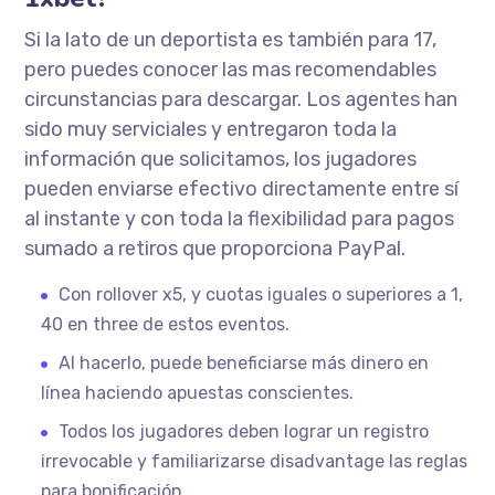
Si la lato de un deportista es también para 17,
pero puedes conocer las mas recomendables
circunstancias para descargar. Los agentes han
sido muy serviciales y entregaron toda la
información que solicitamos, los jugadores
pueden enviarse efectivo directamente entre sí
al instante y con toda la flexibilidad para pagos
sumado a retiros que proporciona PayPal.
Con rollover x5, y cuotas iguales o superiores a 1,
40 en three de estos eventos.
Al hacerlo, puede beneficiarse más dinero en
línea haciendo apuestas conscientes.
Todos los jugadores deben lograr un registro
irrevocable y familiarizarse disadvantage las reglas
para bonificación.