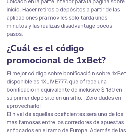
ubicado en la parte inferior para la página sobre
inicio. Hacer retiros o depósitos a partir de las
aplicaciones pra móviles solo tarda unos
minutos y las realizas disadvantage pocos
pasos.
¿Cuál es el código
promocional de 1xBet?
El mejor có digo sobre bonificació n sobre 1xBet
disponible es 1XLIVE777, que ofrece una
bonificació in equivalente de inclusive $ 130 en
su primer depó sito en un sitio. ¡ Zero dudes en
aprovecharlo!
El nivel de aquellas coeficientes sera uno de los
mas famosas entre los corredores de apuestas
enfocados en el ramo de Europa. Además de las