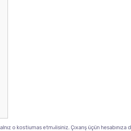
yalnız o kostiumas etməlisiniz. Çıxarış üçün hesabınıza d