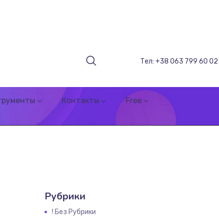
Тел: +38 063 799 60 02
трументы
Контакты
Free
Рубрики
! Без Рубрики