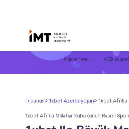
Маркетинг
WEB разра
Главная
»
1xbet Azerbaydjan
»
1xbet Afrika
1xbet Afrika Millətlər Kubokunun Rəsmi Spo