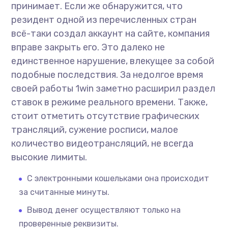
принимает. Если же обнаружится, что
резидент одной из перечисленных стран
всё-таки создал аккаунт на сайте, компания
вправе закрыть его. Это далеко не
единственное нарушение, влекущее за собой
подобные последствия. За недолгое время
своей работы 1win заметно расширил раздел
ставок в режиме реального времени. Также,
стоит отметить отсутствие графических
трансляций, сужение росписи, малое
количество видеотрансляций, не всегда
высокие лимиты.
С электронными кошельками она происходит
за считанные минуты.
Вывод денег осуществляют только на
проверенные реквизиты.