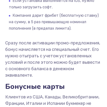
Если установка выполняется на iOS, нужно
только загрузить софт.
Компания дарит фрибет (бесплатную ставку)
на сумму, в 5 раз превышающую номинал
пополнения (в пределах лимита).
Сразу после активации промо-предложения,
бонус начисляется на специальный счет. Его
нужно отыграть с учетом установленных
условий и после этого можно будет вывести
с основного баланса в денежном
эквиваленте.
Бонусные карты
Клиентов из США, Канады, Великобритании,
Франции, Италии и Испании букмекер не