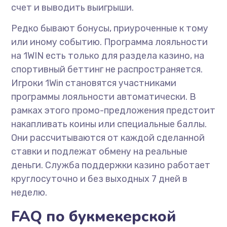
счет и выводить выигрыши.
Редко бывают бонусы, приуроченные к тому
или иному событию. Программа лояльности
на 1WIN есть только для раздела казино, на
спортивный беттинг не распространяется.
Игроки 1Win становятся участниками
программы лояльности автоматически. В
рамках этого промо-предложения предстоит
накапливать коины или специальные баллы.
Они рассчитываются от каждой сделанной
ставки и подлежат обмену на реальные
деньги. Служба поддержки казино работает
круглосуточно и без выходных 7 дней в
неделю.
FAQ по букмекерской