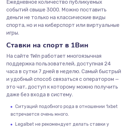
Ежедневное количество публикуемых
событий свыше 3000. Можно поставить
деньги не только на классические виды
спорта, но и на киберспорт или виртуальные
игры.
Ставки на спорт в 1Вин
На сайте 1Win работает многоязычная
поддержка пользователей, доступная 24
часа в сутки 7 дней в неделю. Самый быстрый
и удобный способ связаться с оператором —
это чат, доступ к которому можно получить
даже без входа в систему.
Ситуаций подобного рода в отношении 1xbet
встречается очень много.
Legalbet не рекомендует делать ставки у