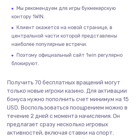
Мы рекомендуем для игры букмекерскую
контору 1WIN.
Клиент окажется на новой странице, в
центральной части которой представлены
наиболее популярные встречи.
Поэтому официальный сайт 1win регулярно
блокируют.
Получить 70 бесплатных вращений могут
только новые игроки казино. Для активации
бонуса нужно пополнить счет минимум на 15
USD. Воспользоваться поощрением можно в
течение 2 дней с момента начисления. Он
предлагает сразу несколько игровых
активностей, включая ставки на спорт.