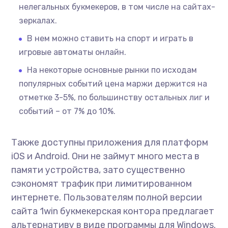
нелегальных букмекеров, в том числе на сайтах-
зеркалах.
В нем можно ставить на спорт и играть в
игровые автоматы онлайн.
На некоторые основные рынки по исходам
популярных событий цена маржи держится на
отметке 3-5%, по большинству остальных лиг и
событий – от 7% до 10%.
Также доступны приложения для платформ
iOS и Android. Они не займут много места в
памяти устройства, зато существенно
сэкономят трафик при лимитированном
интернете. Пользователям полной версии
сайта 1win букмекерская контора предлагает
альтернативу в виде программы для Windows.