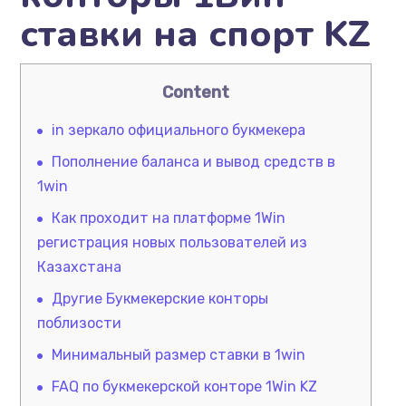
ставки на спорт KZ
Content
in зеркало официального букмекера
Пополнение баланса и вывод средств в
1win
Как проходит на платформе 1Win
регистрация новых пользователей из
Казахстана
Другие Букмекерские конторы
поблизости
Минимальный размер ставки в 1win
FAQ по букмекерской конторе 1Win KZ