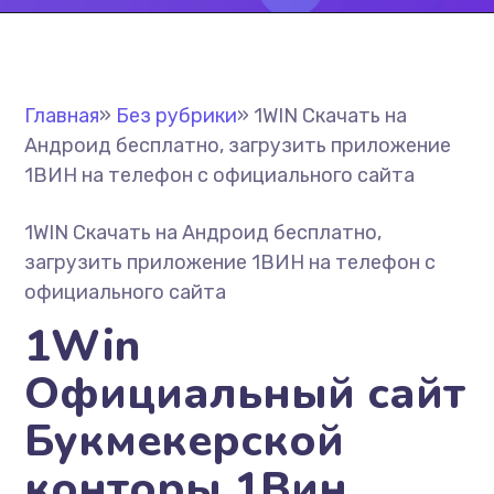
Главная
»
Без рубрики
»
1WIN Скачать на
Андроид бесплатно, загрузить приложение
1ВИН на телефон c официального сайта
1WIN Скачать на Андроид бесплатно,
загрузить приложение 1ВИН на телефон c
официального сайта
1Win
Официальный сайт
Букмекерской
конторы 1Вин