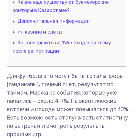
Какие еще существуют букмекерские
конторы в Казахстане?
Дополнительная информация
ин казино и слоты
Как совершить на 1Win вход в систему
после регистрации
Для футбола это могут быть тоталы, форы
(гандикапы), точный счет, результат по
таймам. Маржа на события, которые уже
начались – около 4-7%. На экзотические
встречи и исходы может повышаться до 10%.
Есть возможность отслуживать статистику
по встречам и смотреть результаты
прошлых игр.