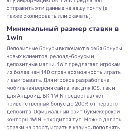
эту информацию БК 1 WIN предлагает
отправить эти данные на вашу почту (а
также скопировать или скачать).
Минимальный размер ставки в
1win
Депозитные бонусы включают в себя бонусы
новых клиентов, релоад-бонусы и
депозитные матчи. 1Win предлагает игрокам
из более чем 140 стран возможность играть
и выигрывать. Для игроков разработана
мобильная версия сайта, как для IOS, так и
для Андроид. БК 1 WIN предоставляет
приветственный бонус до 200% от первого
депозита. Официальный сайт букмекерской
конторы 1WIN находится тут. Можно делать
ставки на спорт, играть в казино, пополнять