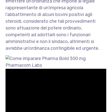
emettere un’ordinanza che impone al legale
rappresentante di un’impresa agricola
l’abbattimento di alcuni bovini positivi agli
steroidi, considerato che tali provvedimenti
sono attuazione del potere ordinario,
competenti ad adottarli sono i funzionari
amministrativi e non il sindaco, altrimenti si
avrebbe un’ordinanza contingibile ed urgente.