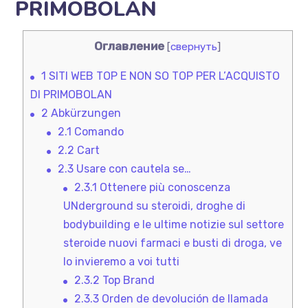
PRIMOBOLAN
Оглавление
[
свернуть
]
1
SITI WEB TOP E NON SO TOP PER L’ACQUISTO
DI PRIMOBOLAN
2
Abkürzungen
2.1
Comando
2.2
Cart
2.3
Usare con cautela se…
2.3.1
Ottenere più conoscenza
UNderground su steroidi, droghe di
bodybuilding e le ultime notizie sul settore
steroide nuovi farmaci e busti di droga, ve
lo invieremo a voi tutti
2.3.2
Top Brand
2.3.3
Orden de devolución de llamada