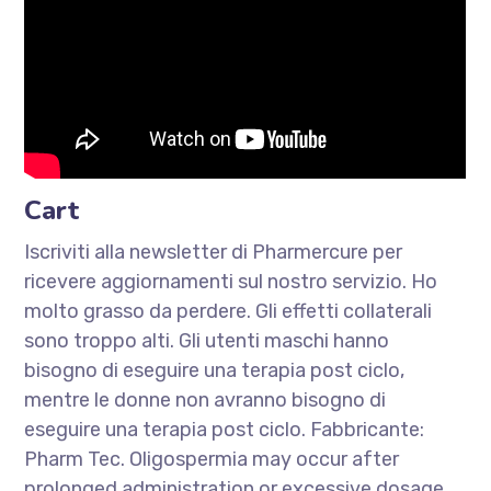
Cart
Iscriviti alla newsletter di Pharmercure per
ricevere aggiornamenti sul nostro servizio. Ho
molto grasso da perdere. Gli effetti collaterali
sono troppo alti. Gli utenti maschi hanno
bisogno di eseguire una terapia post ciclo,
mentre le donne non avranno bisogno di
eseguire una terapia post ciclo. Fabbricante:
Pharm Tec. Oligospermia may occur after
prolonged administration or excessive dosage.