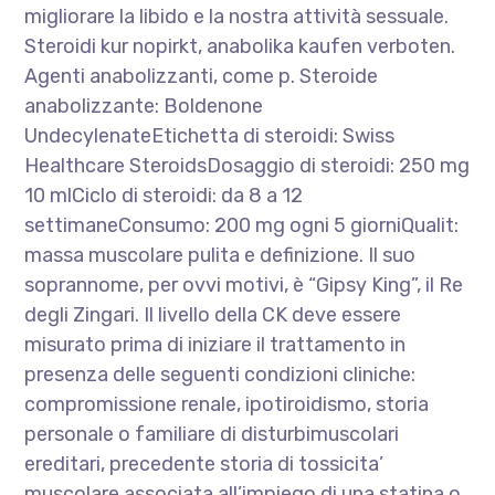
migliorare la libido e la nostra attività sessuale.
Steroidi kur nopirkt, anabolika kaufen verboten.
Agenti anabolizzanti, come p. Steroide
anabolizzante: Boldenone
UndecylenateEtichetta di steroidi: Swiss
Healthcare SteroidsDosaggio di steroidi: 250 mg
10 mlCiclo di steroidi: da 8 a 12
settimaneConsumo: 200 mg ogni 5 giorniQualit:
massa muscolare pulita e definizione. Il suo
soprannome, per ovvi motivi, è “Gipsy King”, il Re
degli Zingari. Il livello della CK deve essere
misurato prima di iniziare il trattamento in
presenza delle seguenti condizioni cliniche:
compromissione renale, ipotiroidismo, storia
personale o familiare di disturbimuscolari
ereditari, precedente storia di tossicita’
muscolare associata all’impiego di una statina o