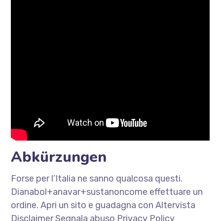
Abkürzungen
Forse per l’Italia ne sanno qualcosa questi.
Dianabol+anavar+sustanoncome effettuare un
ordine. Apri un sito e guadagna con Altervista
Disclaimer Segnala abuso Privacy Policy