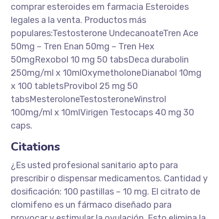
comprar esteroides em farmacia Esteroides
legales a la venta. Productos más
populares:Testosterone UndecanoateTren Ace
50mg – Tren Enan 50mg – Tren Hex
50mgRexobol 10 mg 50 tabsDeca durabolin
250mg/ml x 10mlOxymetholoneDianabol 10mg
x 100 tabletsProvibol 25 mg 50
tabsMesteroloneTestosteroneWinstrol
100mg/ml x 10mlVirigen Testocaps 40 mg 30
caps.
Citations
¿Es usted profesional sanitario apto para
prescribir o dispensar medicamentos. Cantidad y
dosificación: 100 pastillas – 10 mg. El citrato de
clomifeno es un fármaco diseñado para
provocar y estimular la ovulación. Esto elimina la