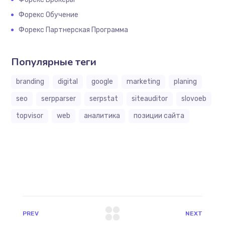
Форекс Обучение
Форекс Партнерская Программа
Популярные теги
branding
digital
google
marketing
planing
seo
serpparser
serpstat
siteauditor
slovoeb
topvisor
web
аналитика
позиции сайта
PREV
NEXT