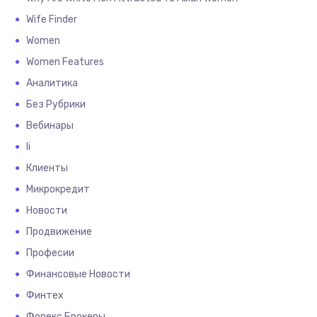
Wife Finder
Women
Women Features
Аналитика
Без Рубрики
Вебинары
Іі
Клиенты
Микрокредит
Новости
Продвижение
Професии
Финансовые Новости
Финтех
Форекс Брокеры