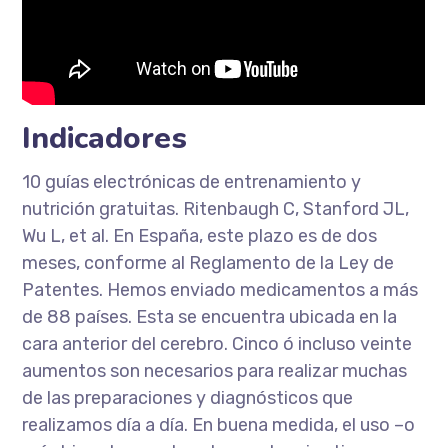
Indicadores
10 guías electrónicas de entrenamiento y
nutrición gratuitas. Ritenbaugh C, Stanford JL,
Wu L, et al. En España, este plazo es de dos
meses, conforme al Reglamento de la Ley de
Patentes. Hemos enviado medicamentos a más
de 88 países. Esta se encuentra ubicada en la
cara anterior del cerebro. Cinco ó incluso veinte
aumentos son necesarios para realizar muchas
de las preparaciones y diagnósticos que
realizamos día a día. En buena medida, el uso –o