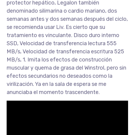
protector hepático, Legalon también
denominado silimarina o cardio mariano, dos
semanas antes y dos semanas después del ciclo,
se recomienda usar Liv. Es cierto que su
tratamiento es vinculante. Disco duro interno
SSD, Velocidad de transferencia lectura 555
MB/s, Velocidad de transferencia escritura 525
MB/s, 1. Imita los efectos de construcción
muscular y quema de grasa del Winstrol, pero sin
efectos secundarios no deseados como la
virilización. Ya en la sala de espera se me
anunciaba el momento trascendente.