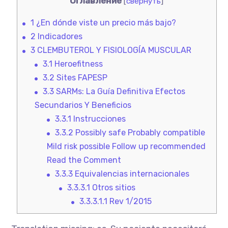
Оглавление
[
свернуть
]
1
¿En dónde viste un precio más bajo?
2
Indicadores
3
CLEMBUTEROL Y FISIOLOGÍA MUSCULAR
3.1
Heroefitness
3.2
Sites FAPESP
3.3
SARMs: La Guía Definitiva Efectos
Secundarios Y Beneficios
3.3.1
Instrucciones
3.3.2
Possibly safe Probably compatible
Mild risk possible Follow up recommended
Read the Comment
3.3.3
Equivalencias internacionales
3.3.3.1
Otros sitios
3.3.3.1.1
Rev 1/2015