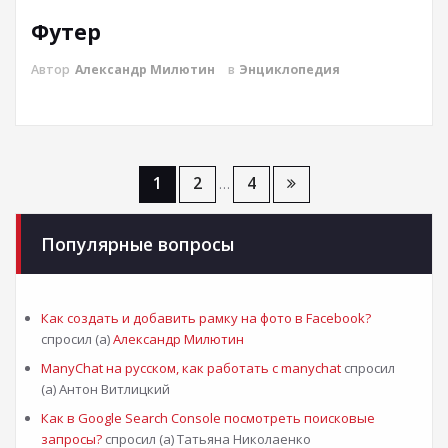
Футер
Автор
Александр Милютин
в
Энциклопедия
Навигация
1
2
4
…
по
Популярные вопросы
записям
Как создать и добавить рамку на фото в Facebook?
спросил (а)
Александр Милютин
ManyChat на русском, как работать с manychat
спросил
(а) Антон Витлицкий
Как в Google Search Console посмотреть поисковые
запросы?
спросил (а) Татьяна Николаенко