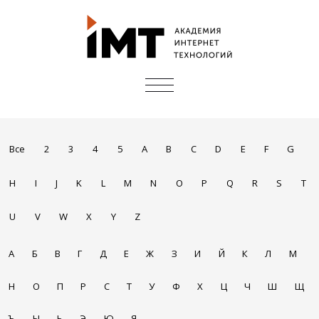
ПОКАЗАТЬ/
СКРЫТЬ
НАВИГАЦИЮ
Все
2
3
4
5
A
B
C
D
E
F
G
H
I
J
K
L
M
N
O
P
Q
R
S
T
U
V
W
X
Y
Z
А
Б
В
Г
Д
Е
Ж
З
И
Й
К
Л
М
Н
О
П
Р
С
Т
У
Ф
Х
Ц
Ч
Ш
Щ
Ъ
Ы
Ь
Э
Ю
Я