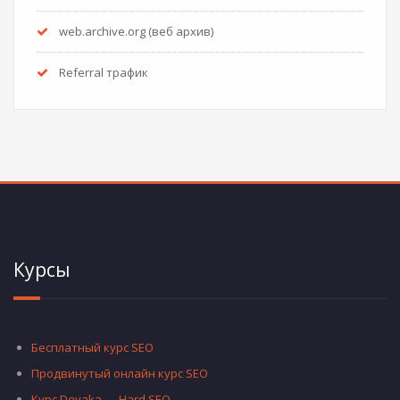
web.archive.org (веб архив)
Referral трафик
Курсы
Бесплатный курс SEO
Продвинутый онлайн курс SEO
Курс Devaka — Hard SEO