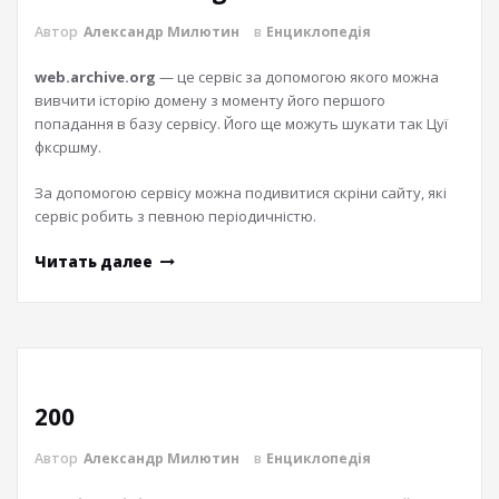
Автор
Александр Милютин
в
Енциклопедія
web.archive.org
— це сервіс за допомогою якого можна
вивчити історію домену з моменту його першого
попадання в базу сервісу. Його ще можуть шукати так Цуї
фксршму.
За допомогою сервісу можна подивитися скріни сайту, які
сервіс робить з певною періодичністю.
Читать далее
200
Автор
Александр Милютин
в
Енциклопедія