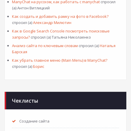
ManyChat на русском, как работать с manychat
спросил
(а) Антон Витлицкий
Как создать и добавить рамку на фото в Facebook?
спросил (а)
Александр Милютин
Как в Google Search Console посмотреть поисковые
запросы?
спросил (а) Татьяна Николаенко
Анализ сайта по ключевым словам
спросил (а)
Наталья
Барская
Как убрать главное меню (Main Menu) в ManyChat?
спросил (а)
Борис
Чеклисты
Создание сайта