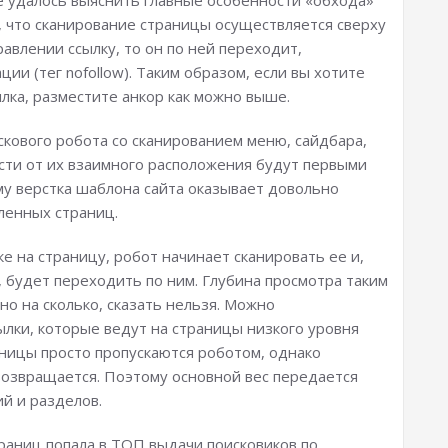
е удалось выяснить главные особенности «обхода»
, что сканирование страницы осуществляется сверху
равлении ссылку, то он по ней переходит,
ции (тег nofollow). Таким образом, если вы хотите
лка, разместите анкор как можно выше.
скового робота со сканированием меню, сайдбара,
ости от их взаимного расположения будут первыми
му верстка шаблона сайта оказывает довольно
ленных страниц.
е на страницу, робот начинает сканировать ее и,
, будет переходить по ним. Глубина просмотра таким
о на сколько, сказать нельзя. Можно
лки, которые ведут на страницы низкого уровня
аницы просто пропускаются роботом, однако
 возвращается. Поэтому основной вес передается
ий и разделов.
траниц попала в ТОП выдачи поисковиков по