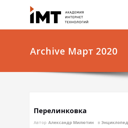
Archive Март 2020
Перелинковка
Автор
Александр Милютин
в
Энциклопе