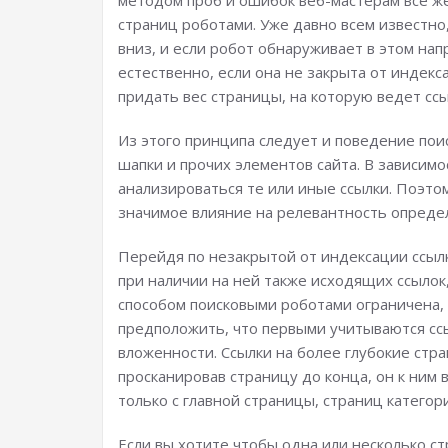
методом проб и ошибок веб-мастерам все ж
страниц роботами. Уже давно всем известно
вниз, и если робот обнаруживает в этом нап
естественно, если она не закрыта от индекса
придать вес страницы, на которую ведет ссы
Из этого принципа следует и поведение пои
шапки и прочих элементов сайта. В зависим
анализироваться те или иные ссылки. Поэто
значимое влияние на релевантность опреде
Перейдя по незакрытой от индексации ссылк
при наличии на ней также исходящих ссылок
способом поисковыми роботами ограничена, н
предположить, что первыми учитываются ссы
вложенности. Ссылки на более глубокие стр
просканировав страницу до конца, он к ним
только с главной страницы, страниц категор
Если вы хотите чтобы одна или несколько с