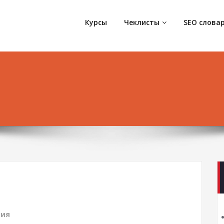
Курсы
Чеклисты
SEO слова
дия