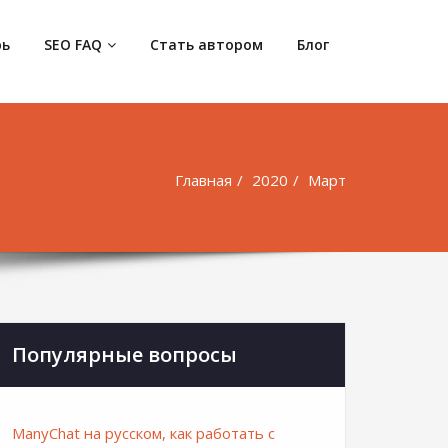
рь
SEO FAQ
Стать автором
Блог
Главная
2020
Март
Популярные вопросы
ManyChat на русском, как работать с