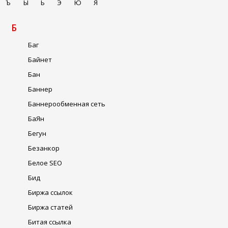
Ъ
Ы
Ь
Э
Ю
Я
Б
Баг
Байнет
Бан
Баннер
Баннерообменная сеть
БаЯн
Бегун
Безанкор
Белое SEO
Бид
Биржа ссылок
Биржа статей
Битая ссылка