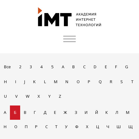
ПОКАЗАТЬ/
СКРЫТЬ
НАВИГАЦИЮ
Все
2
3
4
5
A
B
C
D
E
F
G
H
I
J
K
L
M
N
O
P
Q
R
S
T
U
V
W
X
Y
Z
А
Б
В
Г
Д
Е
Ж
З
И
Й
К
Л
М
Н
О
П
Р
С
Т
У
Ф
Х
Ц
Ч
Ш
Щ