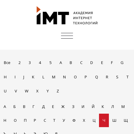
ПОКАЗАТЬ/
СКРЫТЬ
НАВИГАЦИЮ
Все
2
3
4
5
A
B
C
D
E
F
G
H
I
J
K
L
M
N
O
P
Q
R
S
T
U
V
W
X
Y
Z
А
Б
В
Г
Д
Е
Ж
З
И
Й
К
Л
М
Н
О
П
Р
С
Т
У
Ф
Х
Ц
Ч
Ш
Щ
Ъ
Ы
Ь
Э
Ю
Я