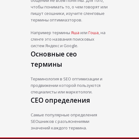
общении не всем понятны. Для того,
чтобы понимать то, о чем говорят или
пишут сеошники, изучите сленговые
термины оптимиазторов.
Например термины
Яша
или
Гоша
, на
сленге это названия поисковых
систем Яндекс и Google.
Основные сео
термины
Терминология в SEO оптимизации и
продвижении которой пользуются
специалисты или маркетологи.
СЕО определения
Самые популярные определения
SEOшников с разъяснениями
значений каждого термина.