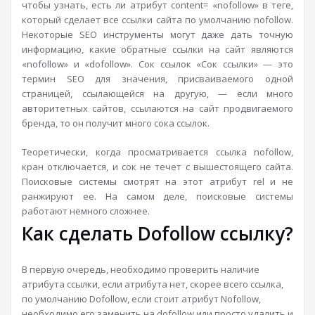
чтобы узнать, есть ли атрибут content= «nofollow» в теге,
который сделает все ссылки сайта по умолчанию nofollow.
Некоторые SEO инструменты могут даже дать точную
информацию, какие обратные ссылки на сайт являются
«nofollow» и «dofollow». Сок ссылок «Сок ссылки» — это
термин SEO для значения, присваиваемого одной
страницей, ссылающейся на другую, — если много
авторитетных сайтов, ссылаются на сайт продвигаемого
бренда, то он получит много сока ссылок.
Теоретически, когда просматривается ссылка nofollow,
кран отключается, и сок не течет с вышестоящего сайта.
Поисковые системы смотрят на этот атрибут rel и не
ранжируют ее. На самом деле, поисковые системы
работают немного сложнее.
Как сделать Dofollow ссылку?
В первую очередь, необходимо проверить наличие
атрибута ссылки, если атрибута нет, скорее всего ссылка,
по умолчанию Dofollow, если стоит атрибут Nofollow,
необходимо его заменить на dofollow или просто удалить и