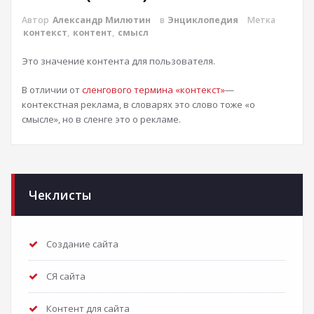
Автор
Александр Милютин
в
Энциклопедия
Метка
контекст
,
контент
,
смысл
Это значение контента для пользователя.
В отличии от
сленгового термина «контекст»
—
контекстная реклама, в словарях это слово тоже «о
смысле», но в сленге это о рекламе.
Чеклисты
Создание сайта
СЯ сайта
Контент для сайта