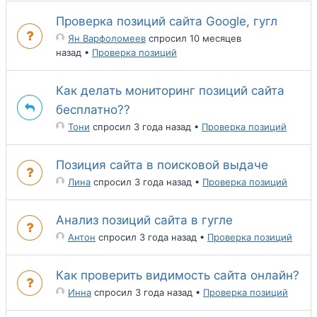
Проверка позиций сайта Google, гугл
Ян Варфоломеев
спросил 10 месяцев
назад
•
Проверка позиций
Как делать мониторинг позиций сайта
бесплатно??
Тони
спросил 3 года назад
•
Проверка позиций
Позиция сайта в поисковой выдаче
Лина
спросил 3 года назад
•
Проверка позиций
Анализ позиций сайта в гугле
Антон
спросил 3 года назад
•
Проверка позиций
Как проверить видимость сайта онлайн?
Инна
спросил 3 года назад
•
Проверка позиций