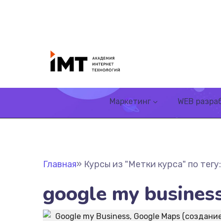
Маркетинг
WEB разра
Главная
»
Курсы из "Метки курса" по тегу
google my busines