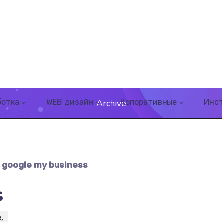
ботка
WEB дизайн
Копоративные
Инс
Archive
:
google my business
s