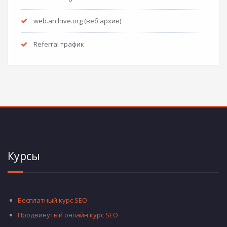
web.archive.org (веб архив)
Referral трафик
Курсы
Бесплатный курс SEO
Продвинутый онлайн курс SEO